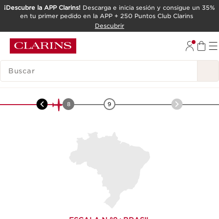
¡Descubre la APP Clarins!
Descarga e inicia sesión y consigue un 35%
en tu primer pedido en la APP + 250 Puntos Club Clarins
IR AL CONTENIDO
Descubrir
IR AL PIE DE PÁGINA
LEYENDA
América
-
Guaraná
7
8
9