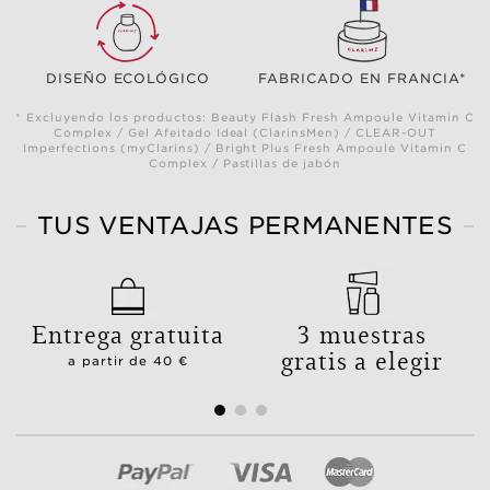
DISEÑO ECOLÓGICO
FABRICADO EN FRANCIA*
* Excluyendo los productos: Beauty Flash Fresh Ampoule Vitamin C
Complex / Gel Afeitado Ideal (ClarinsMen) / CLEAR-OUT
Imperfections (myClarins) / Bright Plus Fresh Ampoule Vitamin C
Complex / Pastillas de jabón
TUS VENTAJAS PERMANENTES
Entrega gratuita
3 muestras
gratis a elegir
a partir de 40 €