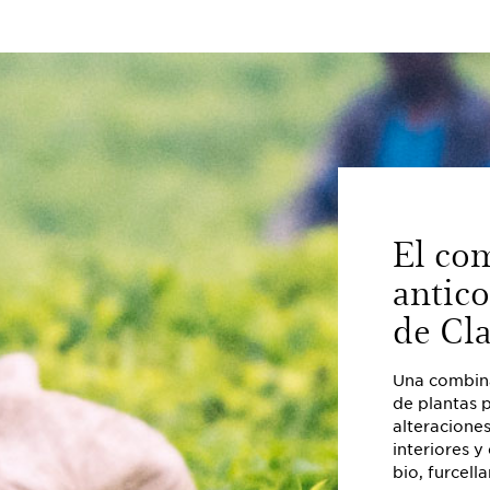
El co
antic
de Cla
Una combina
de plantas p
alteracione
interiores y
bio, furcell