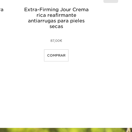
ra
Extra-Firming Jour Crema
Extra-Fir
rica reafirmante
regenera
antiarrugas para pieles
para todo
secas
87,00€
COMPRAR