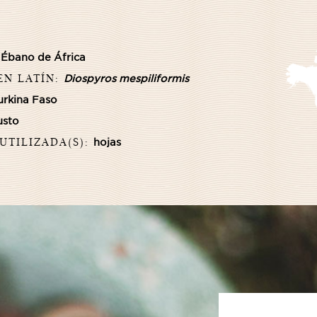
:
Ébano de África
EN LATÍN:
Diospyros mespiliformis
urkina Faso
usto
 UTILIZADA(S):
hojas