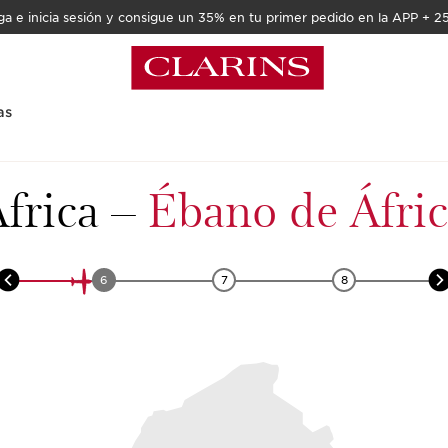
a e inicia sesión y consigue un 35% en tu primer pedido en la APP + 2
as
antas
frica
–
Ébano de Áfri
6
7
8