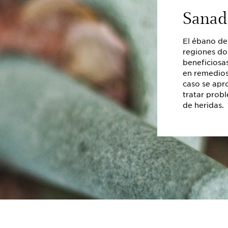
Sanado
El ébano de
regiones do
beneficiosas
en remedios
caso se apr
tratar prob
de heridas.