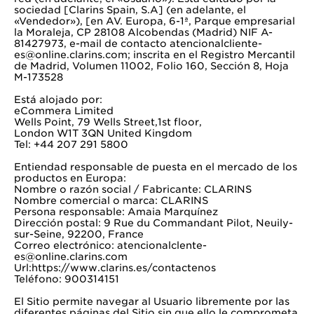
sociedad [Clarins Spain, S.A] (en adelante, el
«Vendedor»), [en AV. Europa, 6-1ª, Parque empresarial
la Moraleja, CP 28108 Alcobendas (Madrid) NIF A-
81427973, e-mail de contacto atencionalcliente-
es@online.clarins.com; inscrita en el Registro Mercantil
de Madrid, Volumen 11002, Folio 160, Sección 8, Hoja
M-173528
Está alojado por:
eCommera Limited
Wells Point, 79 Wells Street,1st floor,
London W1T 3QN United Kingdom
Tel: +44 207 291 5800
Entiendad responsable de puesta en el mercado de los
productos en Europa:
Nombre o razón social / Fabricante: CLARINS
Nombre comercial o marca: CLARINS
Persona responsable: Amaia Marquínez
Dirección postal: 9 Rue du Commandant Pilot, Neuily-
sur-Seine, 92200, France
Correo electrónico: atencionalclente-
es@online.clarins.com
Url:https://www.clarins.es/contactenos
Teléfono: 900314151
El Sitio permite navegar al Usuario libremente por las
diferentes páginas del Sitio sin que ello le comprometa