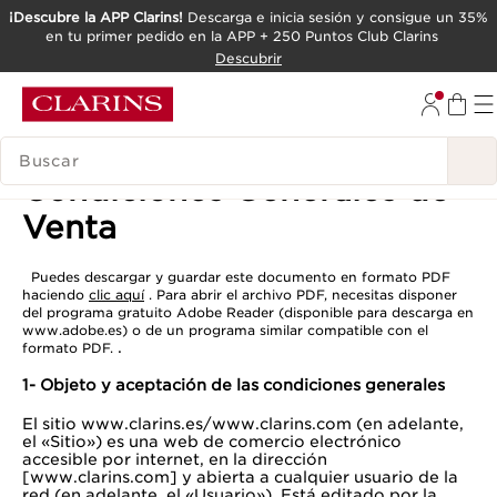
¡Descubre la APP Clarins!
Descarga e inicia sesión y consigue un 35%
en tu primer pedido en la APP + 250 Puntos Club Clarins
IR AL CONTENIDO
Descubrir
IR AL PIE DE PÁGINA
LEYENDA
Condiciones Generales de
Venta
Puedes descargar y guardar este documento en formato PDF
haciendo
clic aquí
. Para abrir el archivo PDF, necesitas disponer
del programa gratuito Adobe Reader (disponible para descarga en
www.adobe.es) o de un programa similar compatible con el
.
formato PDF.
1- Objeto y aceptación de las condiciones generales
El sitio www.clarins.es/www.clarins.com (en adelante,
el «Sitio») es una web de comercio electrónico
accesible por internet, en la dirección
[www.clarins.com] y abierta a cualquier usuario de la
red (en adelante, el «Usuario»). Está editado por la