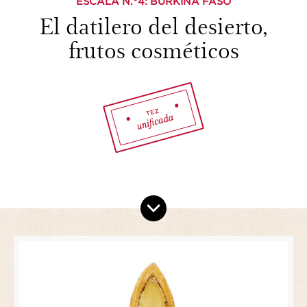
ESCALA N.°
4
: BURKINA FASO
El datilero del desierto,
frutos cosméticos