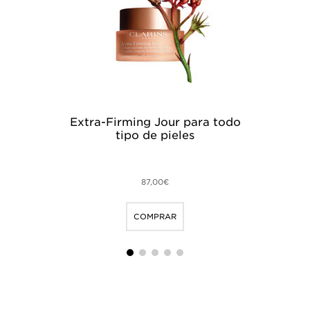
Extra-Firming Jour para todo
Ex
tipo de pieles
r
87,00€
COMPRAR
1
2
3
4
5