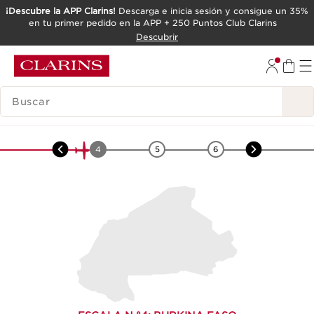
¡Descubre la APP Clarins!
Descarga e inicia sesión y consigue un 35%
en tu primer pedido en la APP + 250 Puntos Club Clarins
IR AL CONTENIDO
Descubrir
IR AL PIE DE PÁGINA
LEYENDA
África
–
Datilero del desierto
3
4
5
6
7