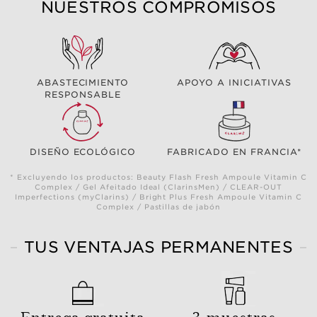
NUESTROS COMPROMISOS
ABASTECIMIENTO
APOYO A INICIATIVAS
RESPONSABLE
DISEÑO ECOLÓGICO
FABRICADO EN FRANCIA*
* Excluyendo los productos: Beauty Flash Fresh Ampoule Vitamin C
Complex / Gel Afeitado Ideal (ClarinsMen) / CLEAR-OUT
Imperfections (myClarins) / Bright Plus Fresh Ampoule Vitamin C
Complex / Pastillas de jabón
TUS VENTAJAS PERMANENTES
Entrega gratuita
3 muestras