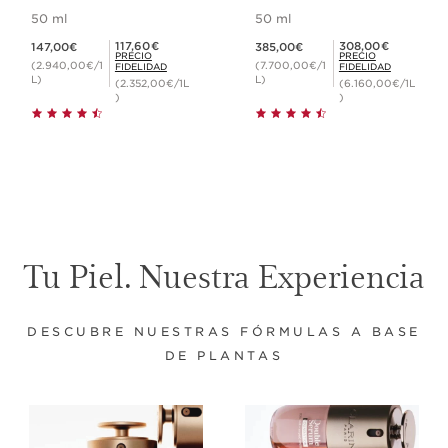
antiedad más
50 ml
50 ml
potente*
Precio actual 147,00€
Precio actual 385,00€
Precio Fidelidad 117,60€
Precio Fidelidad 308,00€
117,60€
308,00€
147,00€
385,00€
PRECIO
PRECIO
(2.940,00€/1
(7.700,00€/1
FIDELIDAD
FIDELIDAD
L)
L)
(2.352,00€/1L
(6.160,00€/1L
)
)
Tu Piel. Nuestra Experiencia
DESCUBRE NUESTRAS FÓRMULAS A BASE
DE PLANTAS