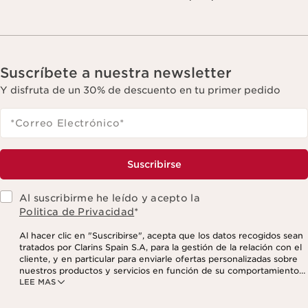
Suscríbete a nuestra newsletter
Y disfruta de un 30% de descuento en tu primer pedido
*Correo Electrónico
*
Suscribirse
Al suscribirme he leído y acepto la
Politica de Privacidad
*
Al hacer clic en "Suscribirse", acepta que los datos recogidos sean
tratados por Clarins Spain S.A, para la gestión de la relación con el
cliente, y en particular para enviarle ofertas personalizadas sobre
nuestros productos y servicios en función de su comportamiento
LEE MAS
de compra, sus hábitos y/o intereses, incluso mediante su
visualización en redes sociales y sitios web de terceros, así como
con fines analíticos. Puede retirar su consentimiento en cualquier