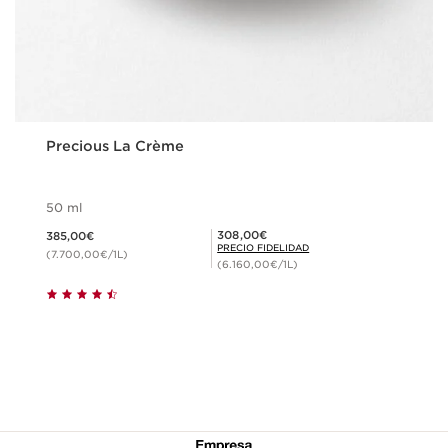
Precious La Crème
50 ml
Precio actual 385,00€
Precio Fidelidad 308,00€
308,00€
385,00€
PRECIO FIDELIDAD
(7.700,00€/1L)
(6.160,00€/1L)