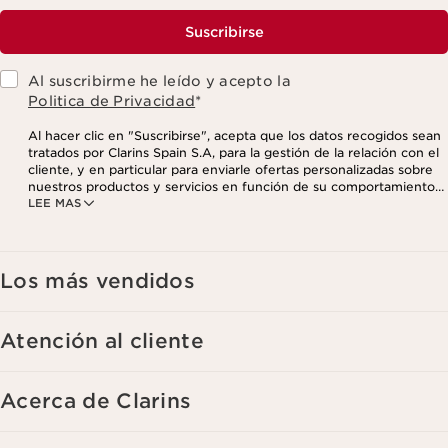
Suscribirse
Al suscribirme he leído y acepto la
Politica de Privacidad
*
Al hacer clic en "Suscribirse", acepta que los datos recogidos sean
tratados por Clarins Spain S.A, para la gestión de la relación con el
cliente, y en particular para enviarle ofertas personalizadas sobre
nuestros productos y servicios en función de su comportamiento
LEE MAS
de compra, sus hábitos y/o intereses, incluso mediante su
visualización en redes sociales y sitios web de terceros, así como
con fines analíticos. Puede retirar su consentimiento en cualquier
momento haciendo click en el enlace para darse de baja que
aparece en cada newsletter que reciba. Para más información
Los más vendidos
sobre la gestión de sus datos y sus derechos, consulte nuestra
Atención al cliente
Acerca de Clarins