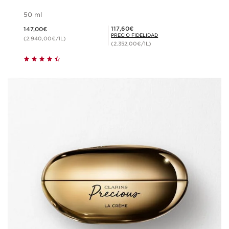
50 ml
Precio actual 147,00€
Precio Fidelidad 117,60€
117,60€
147,00€
PRECIO FIDELIDAD
(2.940,00€/1L)
(2.352,00€/1L)