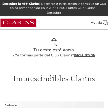
¡Descubre la APP Clarins!
Descarga e inicia sesión y consigue un 35%
en tu primer pedido en la APP + 250 Puntos Club Clarins
Descubrir
Ayuda
Tu cesta está vacía.
¿Ya formas parte del Club Clarins?
INICIA SESIÓN
Imprescindibles Clarins
Best-seller
IR AL CONTENIDO