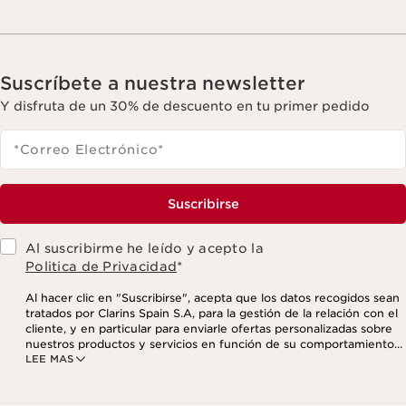
Suscríbete a nuestra newsletter
Y disfruta de un 30% de descuento en tu primer pedido
*Correo Electrónico
*
Suscribirse
Al suscribirme he leído y acepto la
Politica de Privacidad
*
Al hacer clic en "Suscribirse", acepta que los datos recogidos sean
tratados por Clarins Spain S.A, para la gestión de la relación con el
cliente, y en particular para enviarle ofertas personalizadas sobre
nuestros productos y servicios en función de su comportamiento
LEE MAS
de compra, sus hábitos y/o intereses, incluso mediante su
visualización en redes sociales y sitios web de terceros, así como
con fines analíticos. Puede retirar su consentimiento en cualquier
momento haciendo click en el enlace para darse de baja que