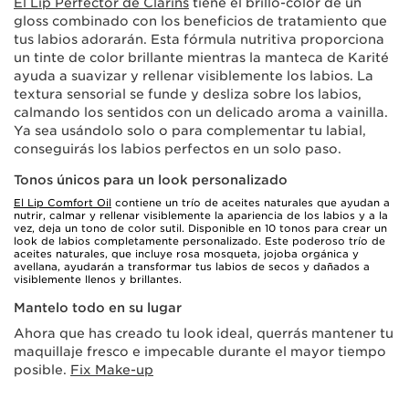
El Lip Perfector de Clarins
tiene el brillo-color de un
gloss combinado con los beneficios de tratamiento que
tus labios adorarán. Esta fórmula nutritiva proporciona
un tinte de color brillante mientras la manteca de Karité
ayuda a suavizar y rellenar visiblemente los labios. La
textura sensorial se funde y desliza sobre los labios,
calmando los sentidos con un delicado aroma a vainilla.
Ya sea usándolo solo o para complementar tu labial,
conseguirás los labios perfectos en un solo paso.
Tonos únicos para un look personalizado
El Lip Comfort Oil
contiene un trío de aceites naturales que ayudan a
nutrir, calmar y rellenar visiblemente la apariencia de los labios y a la
vez, deja un tono de color sutil. Disponible en 10 tonos para crear un
look de labios completamente personalizado. Este poderoso trío de
aceites naturales, que incluye rosa mosqueta, jojoba orgánica y
avellana, ayudarán a transformar tus labios de secos y dañados a
visiblemente llenos y brillantes.
Mantelo todo en su lugar
Ahora que has creado tu look ideal, querrás mantener tu
maquillaje fresco e impecable durante el mayor tiempo
posible.
Fix Make-up