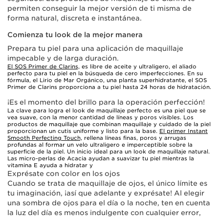
permiten conseguir la mejor versión de ti misma de
forma natural, discreta e instantánea.
Comienza tu look de la mejor manera
Prepara tu piel para una aplicación de maquillaje
impecable y de larga duración.
El SOS Primer de Clarins,
es libre de aceite y ultraligero, el aliado
perfecto para tu piel en la búsqueda de cero imperfecciones. En su
fórmula, el Lirio de Mar Orgánico, una planta superhidratante, el SOS
Primer de Clarins proporciona a tu piel hasta 24 horas de hidratación.
¡Es el momento del brillo para la operación perfección!
La clave para logra el look de maquillaje perfecto es una piel que se
vea suave, con la menor cantidad de líneas y poros visibles. Los
productos de maquillaje que combinan maquillaje y cuidado de la piel
proporcionan un cutis uniforme y listo para la base.
El primer Instant
Smooth Perfecting Touch,
rellena líneas finas, poros y arrugas
profundas al formar un velo ultraligero e imperceptible sobre la
superficie de la piel. Un inicio ideal para un look de maquillaje natural.
Las micro-perlas de Acacia ayudan a suavizar tu piel mientras la
vitamina E ayuda a hidratar y
Exprésate con color en los ojos
Cuando se trata de maquillaje de ojos, el único límite es
tu imaginación, ¡así que adelante y exprésate! Al elegir
una sombra de ojos para el día o la noche, ten en cuenta
la luz del día es menos indulgente con cualquier error,