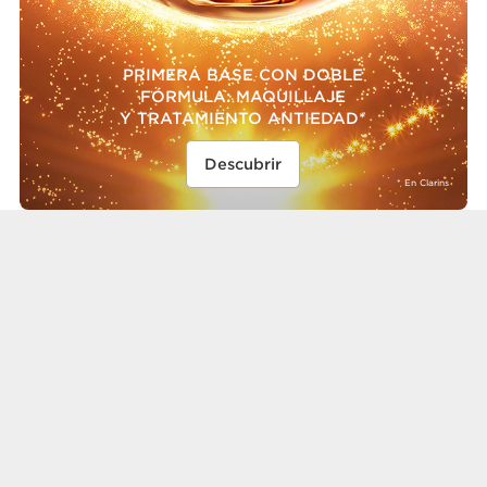
PRIMERA BASE CON DOBLE
FÓRMULA: MAQUILLAJE
Y TRATAMIENTO ANTIEDAD*
Descubrir
* En Clarins
Los más vendidos
MEJORA TU RUTINA CON LOS
PRODUCTOS DE BELLEZA
IMPRESCINDIBLES.
MÁS VENDIDOS
RECOMENDADOS