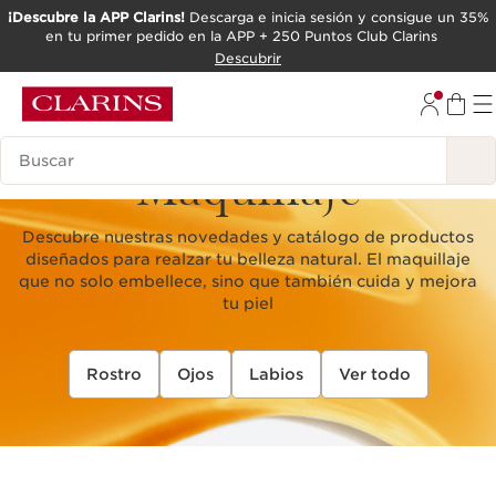
¡Descubre la APP Clarins!
Descarga e inicia sesión y consigue un 35%
en tu primer pedido en la APP + 250 Puntos Club Clarins
IR AL CONTENIDO
Descubrir
IR AL PIE DE PÁGINA
Leyenda
Maquillaje
Descubre nuestras novedades y catálogo de productos
diseñados para realzar tu belleza natural. El maquillaje
que no solo embellece, sino que también cuida y mejora
tu piel
Rostro
Ojos
Labios
Ver todo