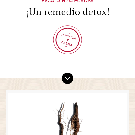
ESCALA N.°
4
: EUROPA
¡Un remedio detox!