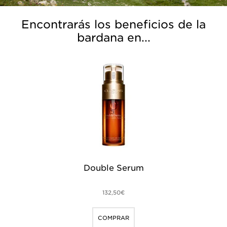
Encontrarás los beneficios de la
bardana en...
Double Serum
Cre
132,50€
COMPRAR