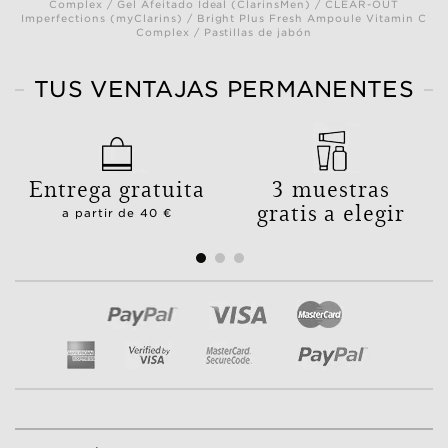
Complex / Gel Afeitado Ideal (ClarinsMen) / CLEAR-OUT
Imperfections (myClarins) / Bright Plus Fresh Ampoule Vitamin C
Complex / Pastillas de jabón
TUS VENTAJAS PERMANENTES
Entrega gratuita
3 muestras
gratis a elegir
a partir de 40 €