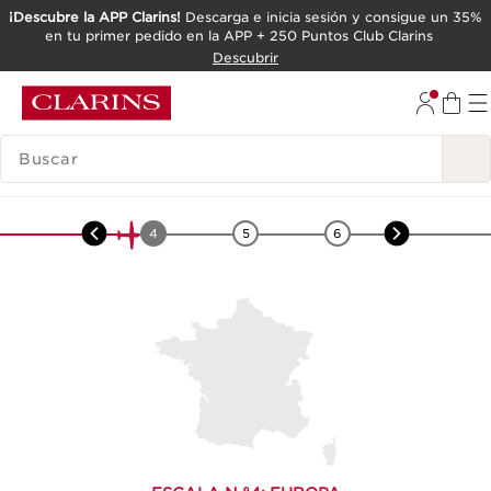
¡Descubre la APP Clarins!
Descarga e inicia sesión y consigue un 35%
en tu primer pedido en la APP + 250 Puntos Club Clarins
IR AL CONTENIDO
Descubrir
IR AL PIE DE PÁGINA
LEYENDA
Europa
-
Bardana
3
4
5
6
7