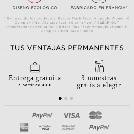
DISEÑO ECOLÓGICO
FABRICADO EN FRANCIA*
* Excluyendo los productos: Beauty Flash Fresh Ampoule Vitamin C
Complex / Gel Afeitado Ideal (ClarinsMen) / CLEAR-OUT
Imperfections (myClarins) / Bright Plus Fresh Ampoule Vitamin C
Complex / Pastillas de jabón
TUS VENTAJAS PERMANENTES
Entrega gratuita
3 muestras
gratis a elegir
a partir de 40 €