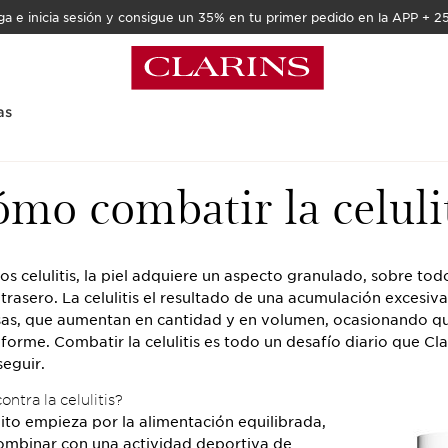
a e inicia sesión y consigue un 35% en tu primer pedido en la APP + 2
as
mo combatir la celuli
 celulitis, la piel adquiere un aspecto granulado, sobre tod
 trasero. La celulitis el resultado de una acumulación excesiva
asas, que aumentan en cantidad y en volumen, ocasionando que
eforme. Combatir la celulitis es todo un desafío diario que Cla
eguir.
ntra la celulitis?
xito empieza por la alimentación equilibrada,
ombinar con una actividad deportiva de