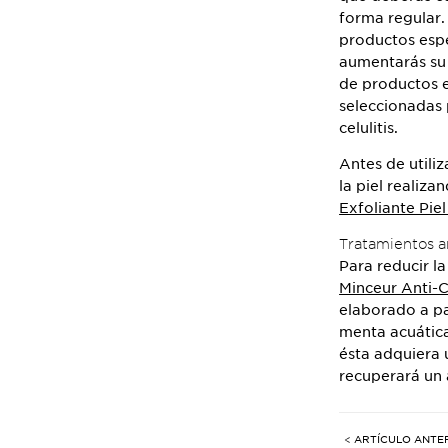
forma regular. 
productos espec
aumentarás su 
de productos e
seleccionadas 
celulitis.
Antes de utili
la piel realiz
Exfoliante Pie
Tratamientos an
Para reducir la
Minceur Anti-
elaborado a par
menta acuática
ésta adquiera u
recuperará un 
< ARTÍCULO ANTE