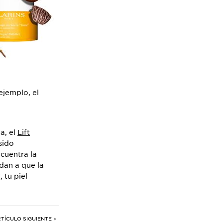
ejemplo, el
ja, el
Lift
sido
ncuentra la
udan a que la
 tu piel
TÍCULO SIGUIENTE >