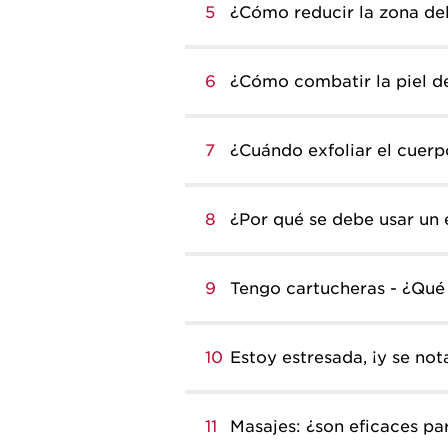
5
¿Cómo reducir la zona del
6
¿Cómo combatir la piel d
7
¿Cuándo exfoliar el cuerp
8
¿Por qué se debe usar un 
9
Tengo cartucheras - ¿Qué
10
Estoy estresada, ¡y se no
11
Masajes: ¿son eficaces par