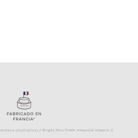
FABRICADO EN
FRANCIA*
ections (myClarins) / Bright Plus Fresh Ampoule Vitamin C