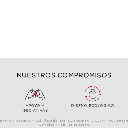
NUESTROS COMPROMISOS
APOYO A
DISEÑO ECOLÓGICO
INICIATIVAS
itamin C Complex / Gel Afeitado Ideal (ClarinsMen) / CLEAR-OUT Imperf
Complex / Pastillas de jabón