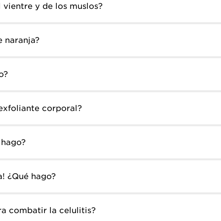
 vientre y de los muslos?
e naranja?
o?
exfoliante corporal?
 hago?
ta! ¿Qué hago?
a combatir la celulitis?