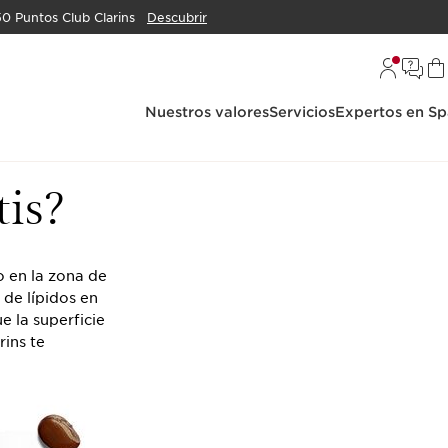
50 Puntos Club Clarins
Descubrir
Nuestros valores
Servicios
Expertos en Sp
tis?
o en la zona de
 de lípidos en
 la superficie
rins te