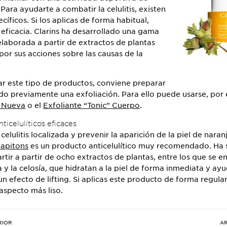
Para ayudarte a combatir la celulitis, existen
íficos. Si los aplicas de forma habitual,
eficacia. Clarins ha desarrollado una gama
laborada a partir de extractos de plantas
por sus acciones sobre las causas de la
zar este tipo de productos, conviene preparar
ando previamente una exfoliación. Para ello puede usarse, por 
l Nueva
o el
Exfoliante “Tonic” Cuerpo
.
ticelulíticos eficaces
 celulitis localizada y prevenir la aparición de la piel de naran
Capitons
es un producto anticelulítico muy recomendado. Ha 
tir a partir de ocho extractos de plantas, entre los que se e
 y la celosía, que hidratan a la piel de forma inmediata y ay
n efecto de lifting. Si aplicas este producto de forma regular,
aspecto más liso.
RIOR
AR