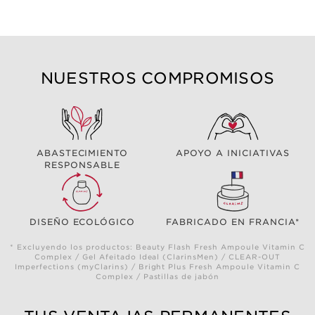
NUESTROS COMPROMISOS
ABASTECIMIENTO
APOYO A INICIATIVAS
RESPONSABLE
DISEÑO ECOLÓGICO
FABRICADO EN FRANCIA*
* Excluyendo los productos: Beauty Flash Fresh Ampoule Vitamin C
Complex / Gel Afeitado Ideal (ClarinsMen) / CLEAR-OUT
Imperfections (myClarins) / Bright Plus Fresh Ampoule Vitamin C
Complex / Pastillas de jabón