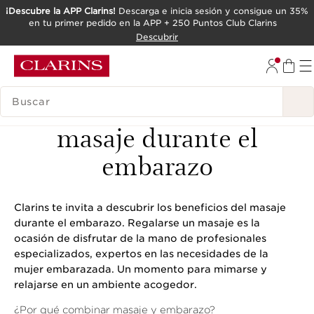
¡Descubre la APP Clarins!
Descarga e inicia sesión y consigue un 35%
en tu primer pedido en la APP + 250 Puntos Club Clarins
IR AL CONTENIDO
Descubrir
IR AL PIE DE PÁGINA
LEYENDA
Belleza y maternidad - El
masaje durante el
embarazo
Clarins te invita a descubrir los beneficios del masaje
durante el embarazo. Regalarse un masaje es la
ocasión de disfrutar de la mano de profesionales
especializados, expertos en las necesidades de la
mujer embarazada. Un momento para mimarse y
relajarse en un ambiente acogedor.
¿Por qué combinar masaje y embarazo?