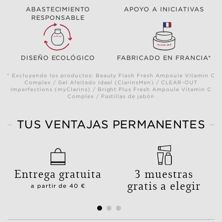
ABASTECIMIENTO
APOYO A INICIATIVAS
RESPONSABLE
DISEÑO ECOLÓGICO
FABRICADO EN FRANCIA*
* Excluyendo los productos: Beauty Flash Fresh Ampoule Vitamin C
Complex / Gel Afeitado Ideal (ClarinsMen) / CLEAR-OUT
Imperfections (myClarins) / Bright Plus Fresh Ampoule Vitamin C
Complex / Pastillas de jabón
TUS VENTAJAS PERMANENTES
Entrega gratuita
3 muestras
gratis a elegir
a partir de 40 €