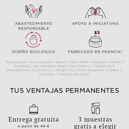
ABASTECIMIENTO
APOYO A INICIATIVAS
RESPONSABLE
DISEÑO ECOLÓGICO
FABRICADO EN FRANCIA*
* Excluyendo los productos: Beauty Flash Fresh Ampoule Vitamin C
Complex / Gel Afeitado Ideal (ClarinsMen) / CLEAR-OUT
Imperfections (myClarins) / Bright Plus Fresh Ampoule Vitamin C
Complex / Pastillas de jabón
TUS VENTAJAS PERMANENTES
Entrega gratuita
3 muestras
gratis a elegir
a partir de 40 €