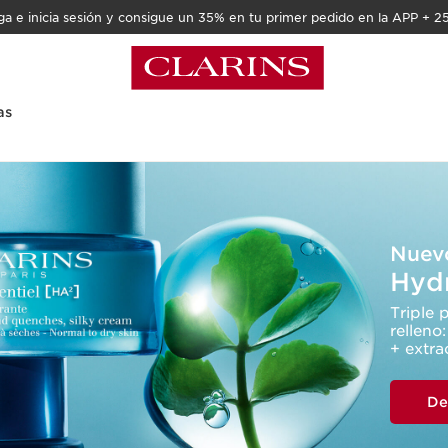
a e inicia sesión y consigue un 35% en tu primer pedido en la APP + 2
as
Nuev
Hydr
Triple 
relleno
+ extra
De