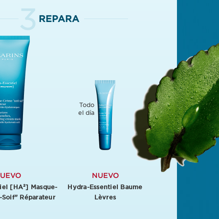
3
REPARA
Todo
el día
UEVO
NUEVO
iel [HA²] Masque-
Hydra-Essentiel Baume
-Soif" Réparateur
Lèvres