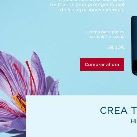
de Clarins para proteger la piel
de las agresiones externas.
Crema para pieles
normales y secas
59,50€
Comprar ahora
CREA T
Hi