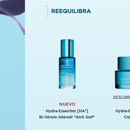
1
REEQUILIBRA
DESCUBR
NUEVO
Hydra-Essentiel [HA²]
Hydra-E
Bi-⁠Sérum Intensif "Anti-⁠Soif"
Cr