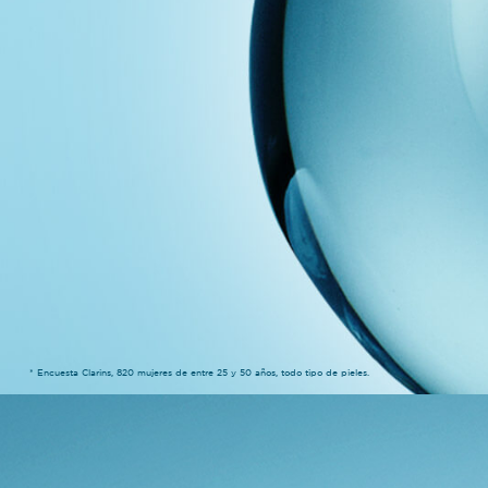
* Encuesta Clarins, 820 mujeres de entre 25 y 50 años, todo tipo de pieles.