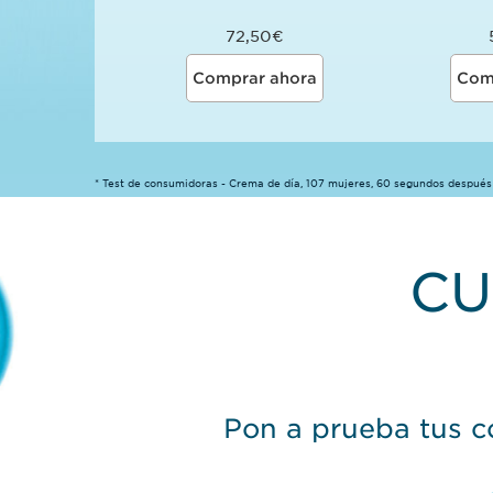
72,50€
Comprar ahora
Com
* Test de consumidoras - Crema de día, 107 mujeres, 60 segundos después 
CU
Pon a prueba tus c