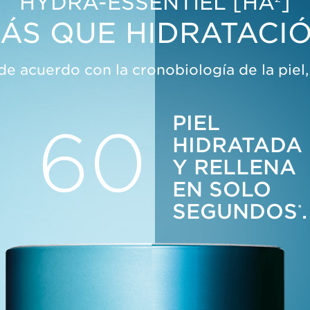
HYDRA-ESSENTIEL [HA
]
ÁS QUE HIDRATACI
 acuerdo con la cronobiología de la piel,
PIEL
60
HIDRATADA
Y RELLENA
EN SOLO
SEGUNDOS
.
*