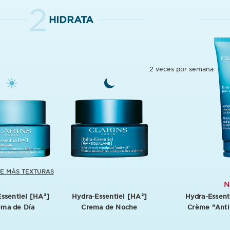
2
HIDRATA
2 veces por semana
E MÁS TEXTURAS
N
ssentiel [HA²]
Hydra-Essentiel [HA²]
Hydra-Essent
ema de Día
Crema de Noche
Crème "Anti