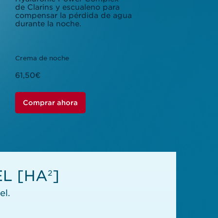
de Clarins y escualeno para
compensar la pérdida de agua
durante la noche.
Crema de noche
61,50€
Comprar ahora
EL [HA
]
2
el.