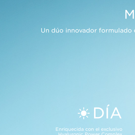
M
Un dúo innovador formulado de
DÍA
Enriquecida con el exclusivo
Hyaluronic Power Complex