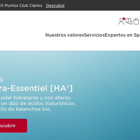
50 Puntos Club Clarins
Descubrir
Nuestros valores
Servicios
Expertos en Sp
o
a-Essentiel [HA
]
2
poder hidratante y con efecto
: un dúo de ácidos hialurónicos
cto de kalanchoe bio.
scubrir