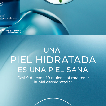
res, 60 segundos después
de la aplicación.
UNA
PIEL HIDRATADA
ES UNA PIEL SANA
Casi 9 de cada 10 mujeres afirma tener
la piel deshidratada*