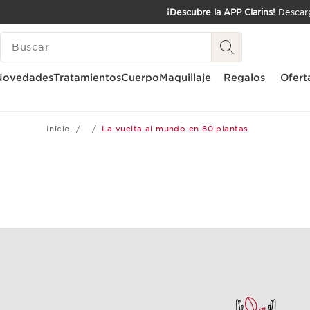
¡Descubre la APP Clarins!
Descarg
IR AL CONTENIDO
LEYENDA
IR AL PIE DE PÁGINA
Novedades
Tratamientos
Cuerpo
Maquillaje
Regalos
Ofert
Inicio
La vuelta al mundo en 80 plantas