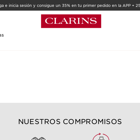
a e inicia sesión y consigue un 35% en tu primer pedido en la APP + 2
as
NUESTROS COMPROMISOS