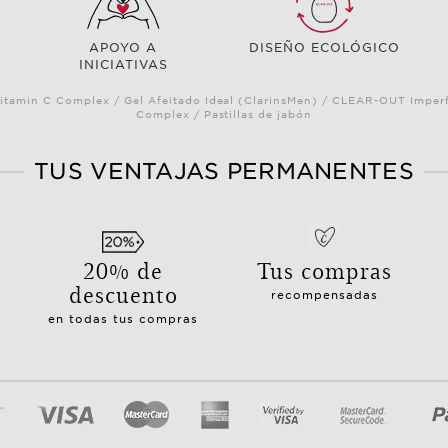
APOYO A
DISEÑO ECOLÓGICO
INICIATIVAS
itamin C Complex / Gel Afeitado Ideal (ClarinsMen) / CLEAR-OUT Imperf
Complex / Pastillas de jabón
TUS VENTAJAS PERMANENTES
20% de
Tus compras
descuento
recompensadas
en todas tus compras