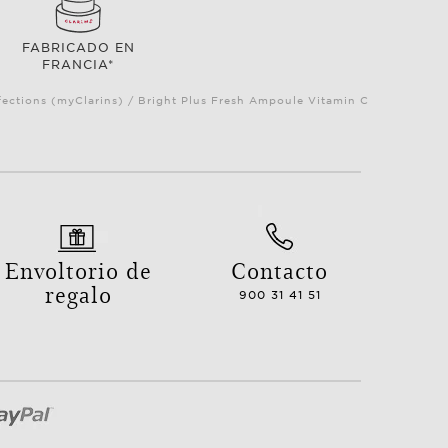
FABRICADO EN
FRANCIA*
ections (myClarins) / Bright Plus Fresh Ampoule Vitamin C
Envoltorio de
Contacto
regalo
900 31 41 51