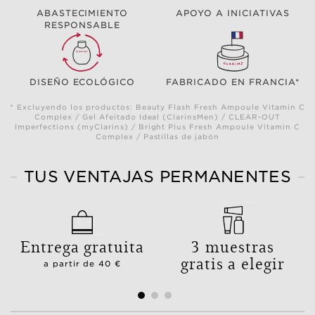
ABASTECIMIENTO
APOYO A INICIATIVAS
RESPONSABLE
DISEÑO ECOLÓGICO
FABRICADO EN FRANCIA*
* Excluyendo los productos: Beauty Flash Fresh Ampoule Vitamin C
Complex / Gel Afeitado Ideal (ClarinsMen) / CLEAR-OUT
Imperfections (myClarins) / Bright Plus Fresh Ampoule Vitamin C
Complex / Pastillas de jabón
TUS VENTAJAS PERMANENTES
Entrega gratuita
3 muestras
gratis a elegir
a partir de 40 €