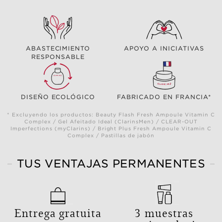
ABASTECIMIENTO
APOYO A INICIATIVAS
RESPONSABLE
DISEÑO ECOLÓGICO
FABRICADO EN FRANCIA*
* Excluyendo los productos: Beauty Flash Fresh Ampoule Vitamin C
Complex / Gel Afeitado Ideal (ClarinsMen) / CLEAR-OUT
Imperfections (myClarins) / Bright Plus Fresh Ampoule Vitamin C
Complex / Pastillas de jabón
TUS VENTAJAS PERMANENTES
Entrega gratuita
3 muestras