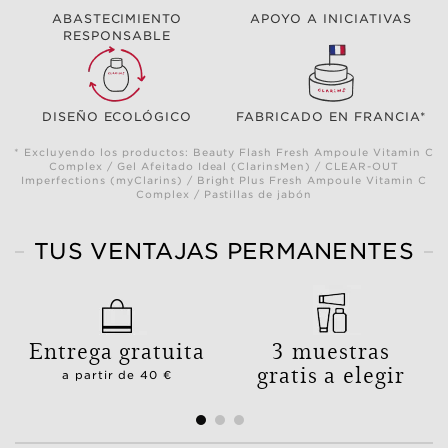
ABASTECIMIENTO
APOYO A INICIATIVAS
RESPONSABLE
DISEÑO ECOLÓGICO
FABRICADO EN FRANCIA*
* Excluyendo los productos: Beauty Flash Fresh Ampoule Vitamin C
Complex / Gel Afeitado Ideal (ClarinsMen) / CLEAR-OUT
Imperfections (myClarins) / Bright Plus Fresh Ampoule Vitamin C
Complex / Pastillas de jabón
TUS VENTAJAS PERMANENTES
Entrega gratuita
3 muestras
gratis a elegir
a partir de 40 €