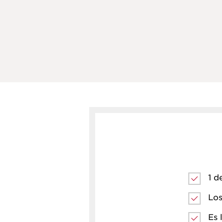
1 d
Los
Es 