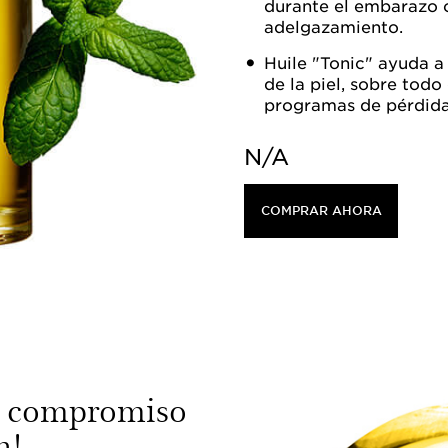
durante el embarazo 
adelgazamiento.
Huile "Tonic" ayuda a
de la piel, sobre tod
programas de pérdida
N/A
COMPRAR AHORA
o compromiso
n!