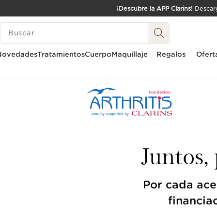
¡Descubre la APP Clarins!
Descarg
IR AL CONTENIDO
LEYENDA
IR AL PIE DE PÁGINA
Novedades
Tratamientos
Cuerpo
Maquillaje
Regalos
Ofert
Inicio
Clarins & Arthritis
Juntos,
Por cada ace
financia