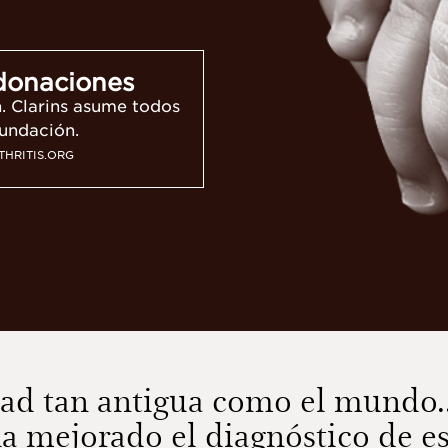
 donaciones
n. Clarins asume todos
fundación.
HRITIS.ORG
ad tan antigua como el mundo...
ha mejorado el diagnóstico de e