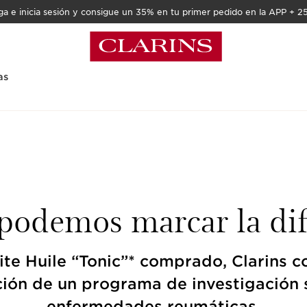
a e inicia sesión y consigue un 35% en tu primer pedido en la APP + 2
as
 podemos marcar la dif
ite Huile “Tonic”* comprado, Clarins co
ción de un programa de investigación 
enfermedades reumáticas.