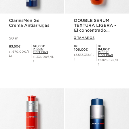
ClarinsMen Gel
DOUBLE SERUM
Crema Antiarrugas
TEXTURA LIGERA -
El concentrado
antiedad más
3 TAMAÑOS
50 ml
potente*
Precio actual 83,50€
Precio Fidelidad 66,80€
66,80€
83,50€
De
De
Precio actual 106,00€
Precio Fidelidad 84,80€
PRECIO
84,80€
106,00€
(1.670,00€/1
FIDELIDAD
PRECIO
(3.533,33€/1L
FIDELIDAD
L)
(1.336,00€/1L
)
(2.826,67€/1L
)
)