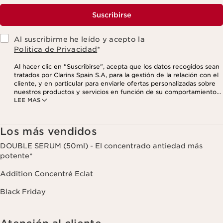
Suscribirse
Al suscribirme he leído y acepto la
Politica de Privacidad
*
Al hacer clic en "Suscribirse", acepta que los datos recogidos sean
tratados por Clarins Spain S.A, para la gestión de la relación con el
cliente, y en particular para enviarle ofertas personalizadas sobre
nuestros productos y servicios en función de su comportamiento
LEE MAS
de compra, sus hábitos y/o intereses, incluso mediante su
visualización en redes sociales y sitios web de terceros, así como
con fines analíticos. Puede retirar su consentimiento en cualquier
momento haciendo click en el enlace para darse de baja que
Los más vendidos
aparece en cada newsletter que reciba. Para más información
sobre la gestión de sus datos y sus derechos, consulte nuestra
DOUBLE SERUM (50ml) - El concentrado antiedad más
potente*
Addition Concentré Eclat
Black Friday