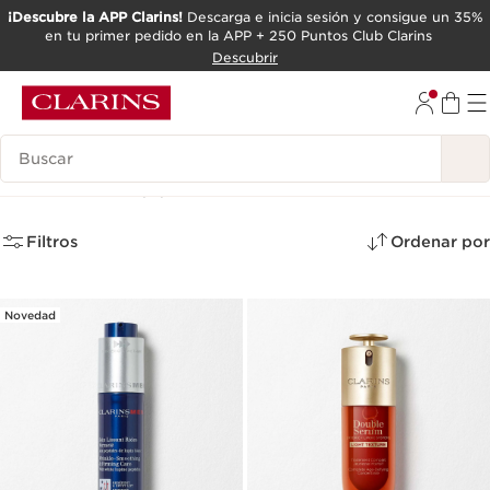
¡Descubre la APP Clarins!
Descarga e inicia sesión y consigue un 35%
en tu primer pedido en la APP + 250 Puntos Club Clarins
IR AL CONTENIDO
Descubrir
IR AL PIE DE PÁGINA
Leyenda
Antiedad
(4)
Filtros
Ordenar por
Novedad