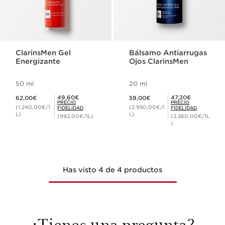
ClarinsMen Gel
Bálsamo Antiarrugas
Energizante
Ojos ClarinsMen
50 ml
20 ml
Precio actual 62,00€
Precio actual 59,00€
Precio Fidelidad 49,60€
Precio Fidelidad 47,20€
49,60€
47,20€
62,00€
59,00€
PRECIO
PRECIO
(1.240,00€/1
(2.950,00€/1
FIDELIDAD
FIDELIDAD
L)
L)
(992,00€/1L)
(2.360,00€/1L
)
Has visto 4 de 4 productos
¿Tienes una pregunta?