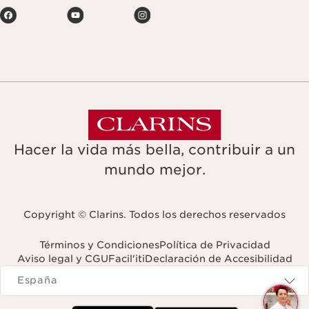
Hacer la vida más bella, contribuir a un
mundo mejor.
Copyright © Clarins. Todos los derechos reservados
Términos y Condiciones
Política de Privacidad
Aviso legal y CGU
Facil'iti
Declaración de Accesibilidad
Navigates to
España
¿