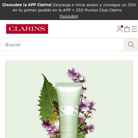
¡Descubre la APP Clarins!
Descarga e inicia sesión y consigue un 35%
en tu primer pedido en la APP + 250 Puntos Club Clarins
IR AL CONTENIDO
Descubrir
IR AL PIE DE PÁGINA
Leyenda