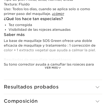
Textura:
Fluido
Uso:
Todos los días, cuando se aplica solo o como
primer paso del maquillaje.
¿CÓMO?
¿Qué los hace tan especiales?
Tez corregida
Visibilidad de las rojeces atenuadas
Saber más
La base de maquillaje SOS Green ofrece una doble
eficacia de maquillaje y tratamiento : 1 corrección de
color + 1 extracto vegetal que ayuda a calmar la piel.
Resultados de maquillaje instantáneos:
Su tono corrector ayuda a camuflar las rojeces para
VER MÁS
conseguir una tez más homogénea al instante. Su
textura ligera y sensorial se funde en la piel para
facilitar la aplicación del maquillaje y mejorar su fijación.
Resultados probados
Beneficios de los tratamientos a largo plazo :
La fórmula de SOS Green está compuesta por un 95%
de fórmula de tratamiento. Está formulado con
Composición
esclareólido y extracto de kalanchoe bio. Calma la piel y