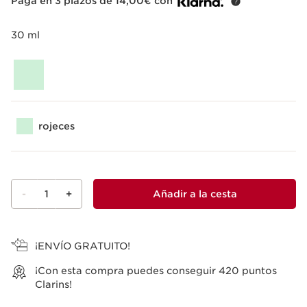
Paga en 3 plazos de 14,00€ con
30 ml
rojeces
-
1
+
Añadir a la cesta
Ver la cesta
¡ENVÍO GRATUITO!
¡Con esta compra puedes conseguir
420
puntos
Clarins!