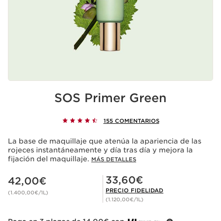
SOS Primer Green
155 COMENTARIOS
La base de maquillaje que atenúa la apariencia de las
rojeces instantáneamente y día tras día y mejora la
fijación del maquillaje.
MÁS DETALLES
Precio actual 42,00€
Precio Fidelidad 33,60€
33,60€
42,00€
PRECIO FIDELIDAD
(1.400,00€/1L)
(1.120,00€/1L)