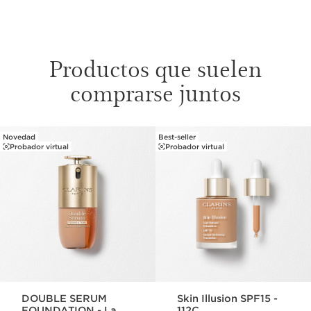
Productos que suelen
comprarse juntos
Novedad
Best-seller
IR AL CONTENIDO
Probador virtual
Probador virtual
DOUBLE SERUM
Skin Illusion SPF15 -
FOUNDATION - La
112C