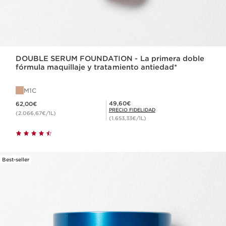
DOUBLE SERUM FOUNDATION - La primera doble
fórmula maquillaje y tratamiento antiedad*
M1C
Precio actual 62,00€
Precio Fidelidad 49,60€
49,60€
62,00€
PRECIO FIDELIDAD
(2.066,67€/1L)
(1.653,33€/1L)
Best-seller