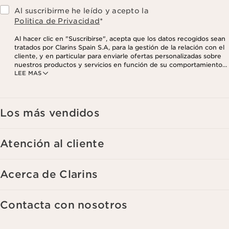
Al suscribirme he leído y acepto la
Politica de Privacidad
*
Al hacer clic en "Suscribirse", acepta que los datos recogidos sean
tratados por Clarins Spain S.A, para la gestión de la relación con el
cliente, y en particular para enviarle ofertas personalizadas sobre
nuestros productos y servicios en función de su comportamiento
LEE MAS
de compra, sus hábitos y/o intereses, incluso mediante su
visualización en redes sociales y sitios web de terceros, así como
con fines analíticos. Puede retirar su consentimiento en cualquier
momento haciendo click en el enlace para darse de baja que
aparece en cada newsletter que reciba. Para más información
Los más vendidos
sobre la gestión de sus datos y sus derechos, consulte nuestra
Atención al cliente
Acerca de Clarins
Contacta con nosotros