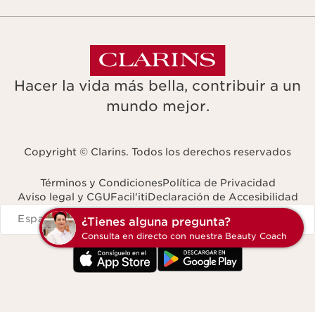
Hacer la vida más bella, contribuir a un
mundo mejor.
Copyright © Clarins. Todos los derechos reservados
Términos y Condiciones
Política de Privacidad
Aviso legal y CGU
Facil'iti
Declaración de Accesibilidad
Navigates to
España
¿Tienes alg
Consulta en dir