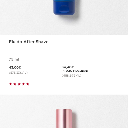
Fluido After Shave
75 ml
Precio actual 43,00€
Precio Fidelidad 34,40€
34,40€
43,00€
PRECIO FIDELIDAD
(573,33€/1L)
(458,67€/1L)