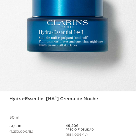
Hydra-Essentiel [HA²] Crema de Noche
50 ml
Precio actual 61,50€
Precio Fidelidad 49,20€
49,20€
61,50€
PRECIO FIDELIDAD
(1.230,00€/1L)
(984,00€/1L)