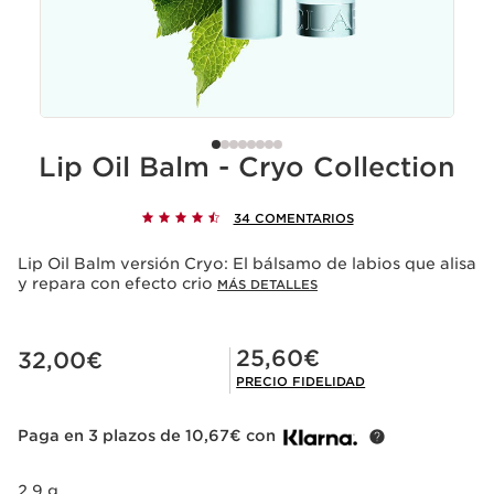
Lip Oil Balm - Cryo Collection
34 COMENTARIOS
Lip Oil Balm versión Cryo: El bálsamo de labios que alisa
y repara con efecto crio
MÁS DETALLES
Precio actual 32,00€
Precio Fidelidad 25,60€
25,60€
32,00€
PRECIO FIDELIDAD
Paga en 3 plazos de 10,67€ con
2,9 g