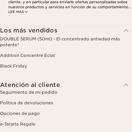
cliente, y en particular para enviarle ofertas personalizadas sobre
nuestros productos y servicios en función de su comportamiento
LEE MAS
de compra, sus hábitos y/o intereses, incluso mediante su
visualización en redes sociales y sitios web de terceros, así como
con fines analíticos. Puede retirar su consentimiento en cualquier
momento haciendo click en el enlace para darse de baja que
Los más vendidos
aparece en cada newsletter que reciba. Para más información
sobre la gestión de sus datos y sus derechos, consulte nuestra
DOUBLE SERUM (50ml) - El concentrado antiedad más
potente*
Addition Concentré Eclat
Black Friday
Atención al cliente
Seguimiento de mi pedido
Política de devoluciones
Opciones de pago
e-Tarjeta Regalo