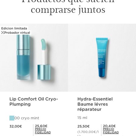
comprarse juntos
Edicion limitada
IR AL CONTENIDO
Probador virtual
Lip Comfort Oil Cryo-
Hydra-Essentiel
Plumping
Baume lévres
réparateur
15 ml
00 cryo mint
Precio actual 32,00€
Precio actual 25,50€
Precio Fidelidad 25,60€
Precio Fidelidad 20,40€
25,60€
20,40€
32,00€
25,50€
PRECIO
PRECIO
(1.700,00€/1
FIDELIDAD
FIDELIDAD
L)