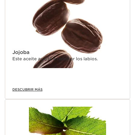
* En Clarins.
Innovación
La CRYO-ACTIVE TECHNOLOGY, inspirada en la
crioterapia , combina mentol y aceite esencial de
hierbabuena. Esta fórmula ofrece un efecto relleno y
criogénico y proporciona un frescor inmediato tras su
aplicación.
Jojoba
Este aceite ayuda a hidratar los labios.
DESCUBRIR MÁS