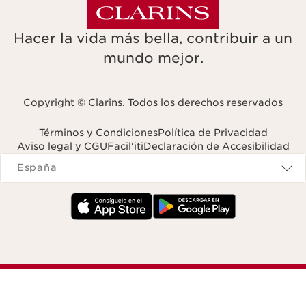
Hacer la vida más bella, contribuir a un
mundo mejor.
Copyright © Clarins. Todos los derechos reservados
Términos y Condiciones
Política de Privacidad
Aviso legal y CGU
Facil'iti
Declaración de Accesibilidad
Navigates to
España