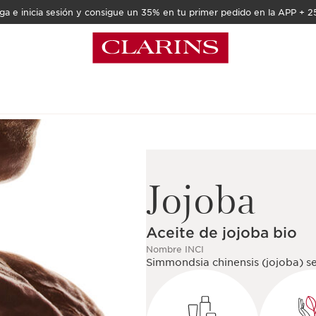
a e inicia sesión y consigue un 35% en tu primer pedido en la APP + 2
Jojoba
Aceite de jojoba bio
Nombre INCI
Simmondsia chinensis (jojoba) se