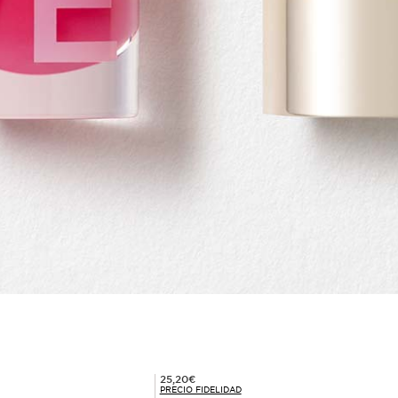
Precio Fidelidad 25,20€
25,20€
PRECIO FIDELIDAD