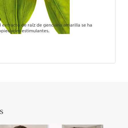
a
 extracto de raíz de genciana amarilla se ha
ropiedades estimulantes.
s