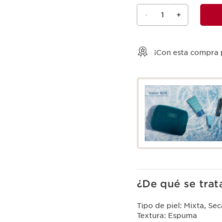
-
1
+
Ver la cesta
¡Con esta compra
¿De qué se trat
Tipo de piel:
Mixta, Sec
Textura:
Espuma