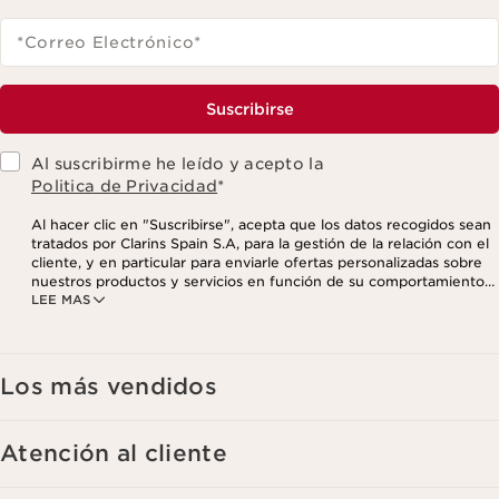
*Correo Electrónico
*
Suscribirse
Al suscribirme he leído y acepto la
Politica de Privacidad
*
Al hacer clic en "Suscribirse", acepta que los datos recogidos sean
tratados por Clarins Spain S.A, para la gestión de la relación con el
cliente, y en particular para enviarle ofertas personalizadas sobre
nuestros productos y servicios en función de su comportamiento
LEE MAS
de compra, sus hábitos y/o intereses, incluso mediante su
visualización en redes sociales y sitios web de terceros, así como
con fines analíticos. Puede retirar su consentimiento en cualquier
momento haciendo click en el enlace para darse de baja que
aparece en cada newsletter que reciba. Para más información
Los más vendidos
sobre la gestión de sus datos y sus derechos, consulte nuestra
Atención al cliente