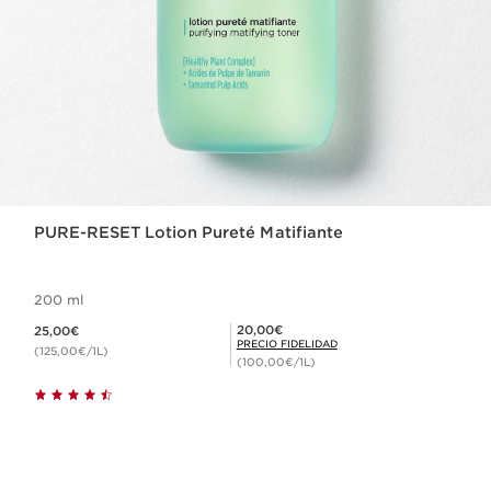
PURE-RESET Lotion Pureté Matifiante
200 ml
Precio actual 25,00€
Precio Fidelidad 20,00€
20,00€
25,00€
PRECIO FIDELIDAD
(125,00€/1L)
(100,00€/1L)