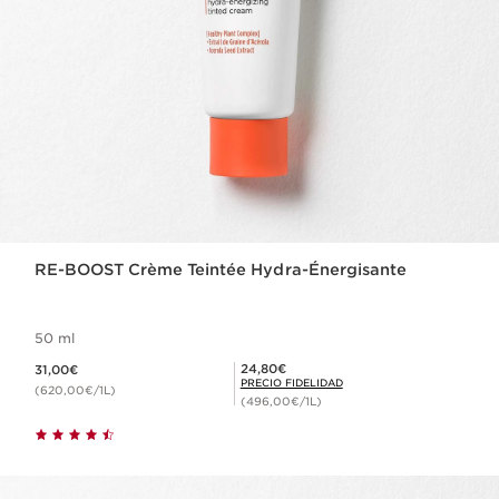
RE-BOOST Crème Teintée Hydra-Énergisante
50 ml
Precio actual 31,00€
Precio Fidelidad 24,80€
24,80€
31,00€
PRECIO FIDELIDAD
(620,00€/1L)
(496,00€/1L)