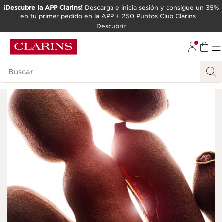
¡Descubre la APP Clarins!
Descarga e inicia sesión y consigue un 35%
en tu primer pedido en la APP + 250 Puntos Club Clarins
IR AL CONTENIDO
Descubrir
IR AL PIE DE PÁGINA
Leyenda