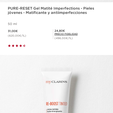
PURE-RESET Gel Matité Imperfections - Pieles
jóvenes - Matificante y antiimperfecciones
50 ml
Precio actual 31,00€
Precio Fidelidad 24,80€
24,80€
31,00€
PRECIO FIDELIDAD
(620,00€/1L)
(496,00€/1L)