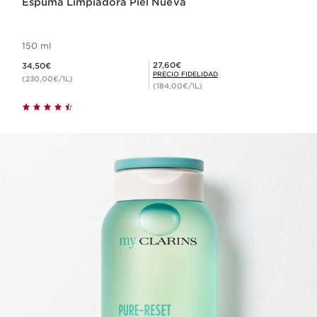
Espuma Limpiadora Piel Nueva
150 ml
Precio actual 34,50€
Precio Fidelidad 27,60€
27,60€
34,50€
PRECIO FIDELIDAD
(230,00€/1L)
(184,00€/1L)