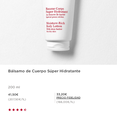
Bálsamo de Cuerpo Súper Hidratante
200 ml
Precio actual 41,50€
Precio Fidelidad 33,20€
33,20€
41,50€
PRECIO FIDELIDAD
(207,50€/1L)
(166,00€/1L)