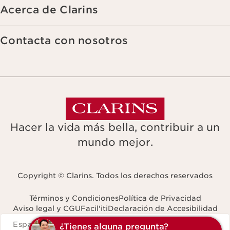
Acerca de Clarins
Contacta con nosotros
Hacer la vida más bella, contribuir a un
mundo mejor.
Copyright © Clarins. Todos los derechos reservados
Términos y Condiciones
Política de Privacidad
Aviso legal y CGU
Facil'iti
Declaración de Accesibilidad
Navigates to
España
¿Tienes alguna p