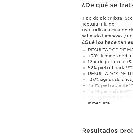
¿De qué se trat
Tipo de piel:
Mixta, Sec
Textura:
Fluido
Uso:
Utilízala cuando 
satinado luminoso y una
¿Qué los hace tan e
RESULTADOS DE MA
+58% luminosidad al 
12hr de perfección3*
52% piel refinada****
RESULTADOS DE T
-35% signos de envej
+54% piel radiante***
+52% piel más lisa***
*****Autoevaluación,
inmediata
******Test de consum
*******Autoevaluació
Saber más
La primera doble formu
Resultados pro