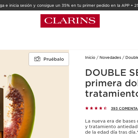
a e inicia sesión y consigue un 35% en tu primer pedido en la APP + 2
Inicio
Novedades
Doubl
Pruébalo
DOUBLE S
primera do
tratamient
393 COMENTA
La nueva era de bases 
y tratamiento antiedad
de la edad día tras día