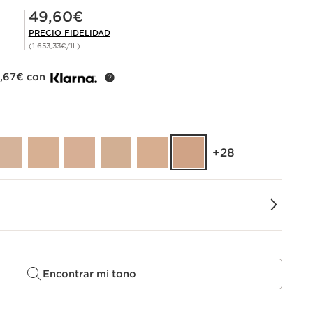
Precio Fidelidad 49,60€
49,60€
PRECIO FIDELIDAD
(1.653,33€/1L)
0,67€ con
‎+28
Encontrar mi tono