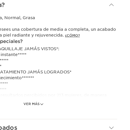
a?
a, Normal, Grasa
desees una cobertura de media a completa, un acabado
 piel radiante y rejuvenecida.
¿CÓMO?
speciales?
QUILLAJE JAMÁS VISTOS*:
instante*****
*****
*
RATAMIENTO JAMÁS LOGRADOS*
ecimiento*******
****
****
 resultados percibidos por 213 mujeres, de manera
VER MÁS
idor, 213 mujeres, 12 horas
n, resultados percibidos por 213 mujeres, 28 días.
la de maquillaje y tratamiento antiedad*. Cobertura y
bados