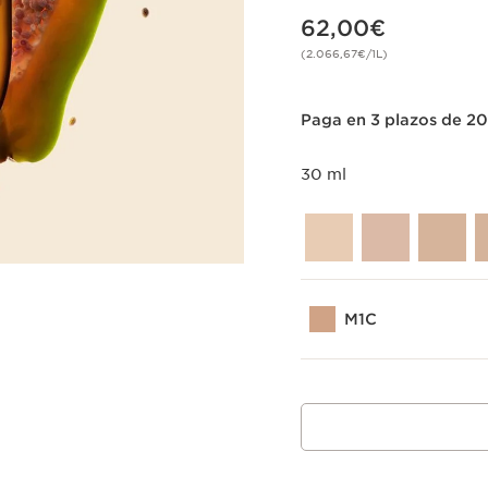
Precio actual 62,00€
62,00€
(2.066,67€/1L)
Paga en 3 plazos de 2
30 ml
M1C