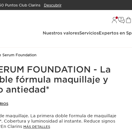
50 Puntos Club Clarins
Descubrir
Nuestros valores
Servicios
Expertos en Sp
e Serum Foundation
ERUM FOUNDATION - La
ble fórmula maquillaje y
o antiedad*
RIOS
de maquillaje. La primera doble formula de maquillaje
*. Cobertura y luminosidad al instante. Reduce signos
.*En Clarins
MÁS DETALLES