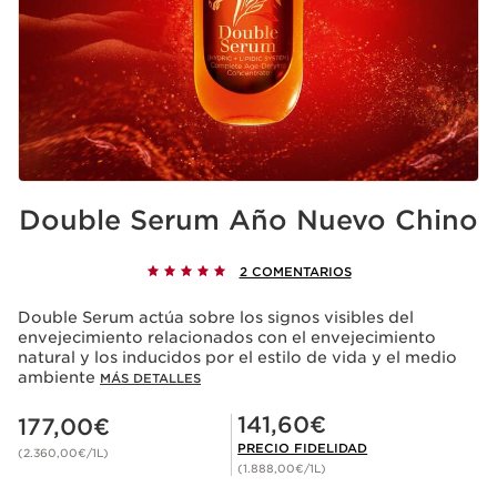
Double Serum Año Nuevo Chino
2 COMENTARIOS
Double Serum actúa sobre los signos visibles del
envejecimiento relacionados con el envejecimiento
natural y los inducidos por el estilo de vida y el medio
ambiente
MÁS DETALLES
Precio actual 177,00€
Precio Fidelidad 141,60€
141,60€
177,00€
PRECIO FIDELIDAD
(2.360,00€/1L)
(1.888,00€/1L)