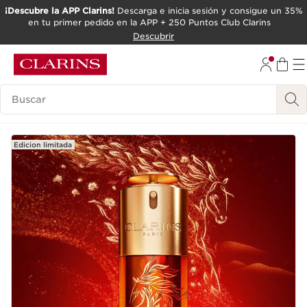
¡Descubre la APP Clarins!
Descarga e inicia sesión y consigue un 35%
en tu primer pedido en la APP + 250 Puntos Club Clarins
IR AL CONTENIDO
Descubrir
IR AL PIE DE PÁGINA
Leyenda
Edicion limitada