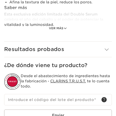
Afina la textura de la piel, reduce los poros.
Saber más
Esta exclusiva edición limitada del Double Serum
celebra el año del caballo y el poder de potenciar la
vitalidad y la luminosidad.
VER MÁS
Double Serum supera los límites de la innovación
antiedad y se reinventa en una nueva generación con
mayor poder*.
Resultados probados
Su fórmula doble única, compuesta por un 95% de
ingredientes de origen natural, combina 22 potentes
¿De dónde viene tu producto?
extractos de plantas, entre ellos el emblemático
extracto de cúrcuma, con 5 moléculas activas puras
Desde el abastecimiento de ingredientes hasta
para contribuir a estimular las 5 funciones vitales de la
la fabricación -
CLARINS T.R.U.S.T.
te lo cuenta
piel.
todo.
Su exclusiva Tecnología de Defensa Epi-Envejecimiento,
inspirada en la ciencia de la epigenética, contribuye a
Introduce el código del lote del producto
*
actuar sobre los signos del envejecimiento inducidos
por el estilo de vida. Gracias al extracto de caña de
Provenza, ayuda a reforzar la resistencia y adaptación
Enviar