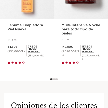
Espuma Limpiadora
Multi-Intensiva Noche
Piel Nueva
para todo tipo de
pieles
150 ml
50 ml
Precio actual 34,50€
Precio actual 142,00€
Precio Fidelidad 27,60€
Precio Fidelidad 113,60€
27,60€
113,60€
34,50€
142,00€
PRECIO
PRECIO
(230,00€/1L)
(2.840,00€/1
FIDELIDAD
FIDELIDAD
L)
(184,00€/1L)
(2.272,00€/1L
)
Opiniones de los clientes