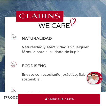
NATURALIDAD
Naturalidad y efectividad en cualquier
fórmula para el cuidado de la piel.
ECODISEÑO
Envase con ecodiseño, práctico, fiable y
¿
sostenible.
C
BELLEZA RESPONSABLE
Precio actual 177,00€
177,00€
Añadir a la cesta
Clarins se compromete con la belleza