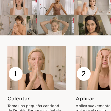
1
2
Calentar
Aplicar
Toma una pequeña cantidad
Aplica suavemente 
de Double Serum y caliéntala
rostro y el cuello.