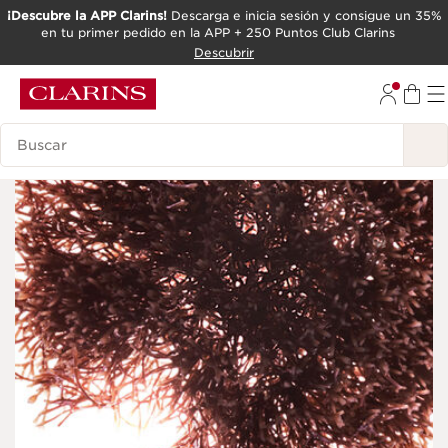
¡Descubre la APP Clarins!
Descarga e inicia sesión y consigue un 35%
en tu primer pedido en la APP + 250 Puntos Club Clarins
IR AL CONTENIDO
Descubrir
IR AL PIE DE PÁGINA
Leyenda