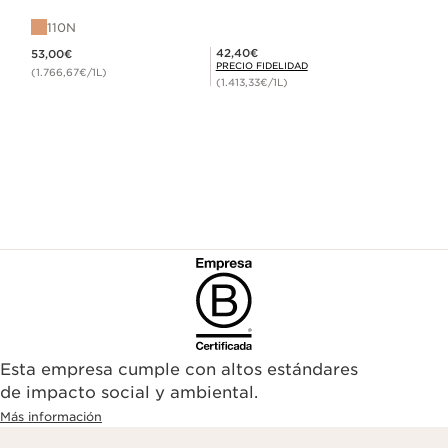
110N
Precio actual 53,00€
Precio Fidelidad 42,40€
42,40€
53,00€
PRECIO FIDELIDAD
(1.766,67€/1L)
(1.413,33€/1L)
Esta empresa cumple con altos estándares
de impacto social y ambiental.
Más información