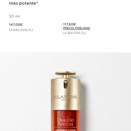
más potente*
50 ml
Precio actual 147,00€
Precio Fidelidad 117,60€
117,60€
147,00€
PRECIO FIDELIDAD
(2.940,00€/1L)
(2.352,00€/1L)