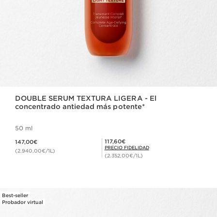
DOUBLE SERUM TEXTURA LIGERA - El
concentrado antiedad más potente*
50 ml
Precio actual 147,00€
Precio Fidelidad 117,60€
117,60€
147,00€
PRECIO FIDELIDAD
(2.940,00€/1L)
(2.352,00€/1L)
Best-seller
Probador virtual