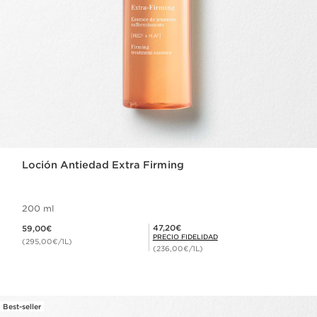
Loción Antiedad Extra Firming
200 ml
Precio actual 59,00€
Precio Fidelidad 47,20€
47,20€
59,00€
PRECIO FIDELIDAD
(295,00€/1L)
(236,00€/1L)
Best-seller