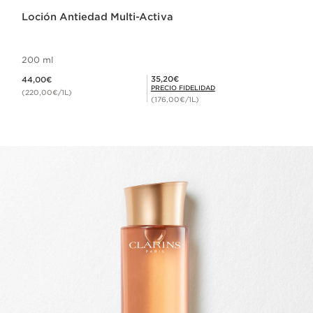
Loción Antiedad Multi-Activa
200 ml
Precio actual 44,00€
Precio Fidelidad 35,20€
35,20€
44,00€
PRECIO FIDELIDAD
(220,00€/1L)
(176,00€/1L)