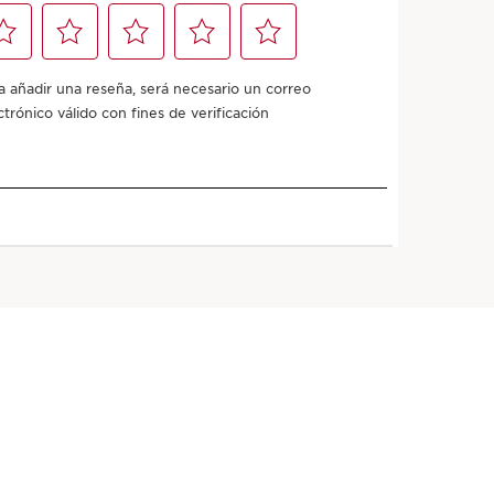
,33€ con
Añadir a la cesta
 puedes conseguir
280
puntos Clarins!