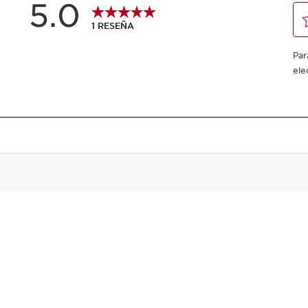
Paga en 3 plazos de 9
5 ml
00 clear
-
1
+
Ver la cesta
¡Con esta compra