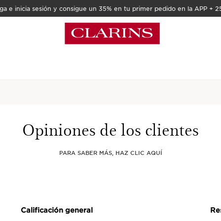
a e inicia sesión y consigue un 35% en tu primer pedido en la APP + 2
Inicio
Novedades
Wonder Scu
Opiniones de los clientes
1 RESEÑAS
PARA SABER MÁS, HAZ CLIC AQUÍ
El gel fijador transpar
fija las cejas sin dejar 
MÁS DETALLES
Precio actual 28,00€
28,00€