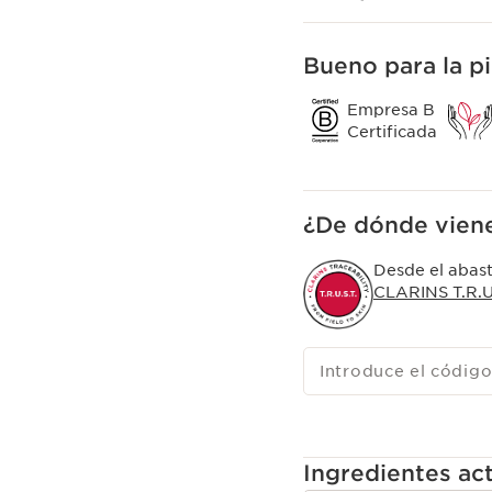
Eficacia densidad E
El extracto de harunga
Bueno para la pi
reactiva los fibroblast
dermis para combatir lo
Empresa B
caída de las grasas y pr
Certificada
rostro.
Eficacia antimanchas
El extracto de jaguarzo
¿De dónde viene
reducir visiblemente la
renacer la luminosidad 
Desde el abast
CLARINS T.R.U.
Introduce el código
Ingredientes act