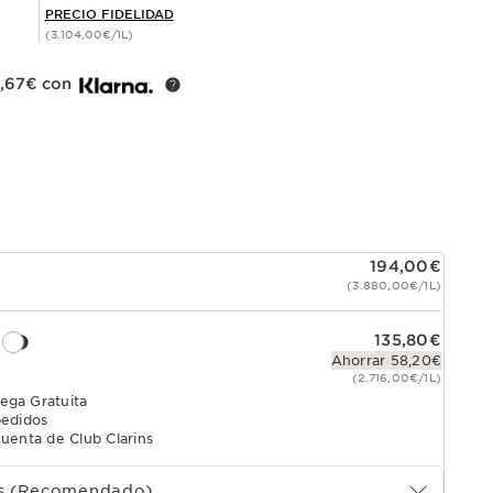
PRECIO FIDELIDAD
(3.104,00€/1L)
4,67€ con
194,00€
(3.880,00€/1L)
e
135,80€
Ahorrar 58,20€
(2.716,00€/1L)
ega Gratuita
pedidos
uenta de Club Clarins
es (Recomendado)