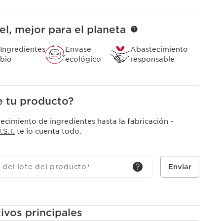
na bio, árbol “curador” originario de Madagascar,
el, mejor para el planeta
os con carencia hormonal devolviendo materia a la
s efectos de la gravedad y permitir frenar mejor la
Ingredientes
Envase
Abastecimiento
evenir la pérdida de definición de la parte inferior del
bio
ecológico
responsable
 negro bio de Montpellier, planta «fénix», contribuye a
 tu producto?
 apariencia de las manchas debidas a la edad y a hacer
de la tez.
ecimiento de ingredientes hasta la fabricación -
S.T.
te lo cuenta todo.
 del lote del producto
*
Enviar
ivos principales