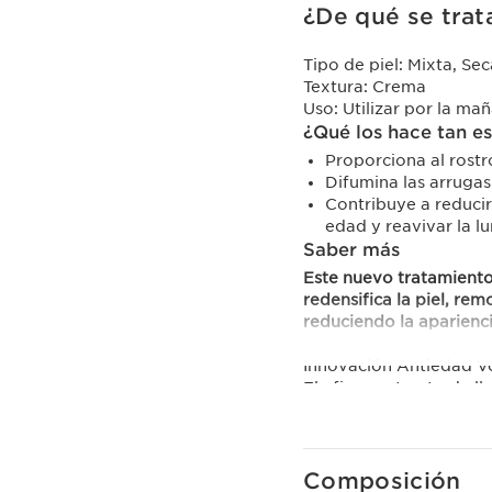
¿De qué se trat
Tipo de piel:
Mixta, Sec
Textura:
Crema
Uso:
Utilizar por la ma
¿Qué los hace tan e
Proporciona al rostr
Difumina las arrugas 
Contribuye a reducir
edad y reavivar la l
Saber más
Este nuevo tratamiento
redensifica la piel, rem
reduciendo la aparienc
Innovación Antiedad V
El eficaz extracto de l
bio, mantiene los volúme
por intermedio de los a
provocado por los fibr
rostro, preserva la arm
Composición