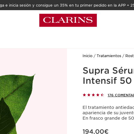
a e inicia sesión y consigue un 35% en tu primer pedido en la APP + 2
Inicio
Tratamientos
Rost
Supra Séru
Intensif 50
176 COMENTA
El tratamiento antiedad
apariencia de su juvent
En frasco grande de 5
Precio actual 194,00€
194,00€