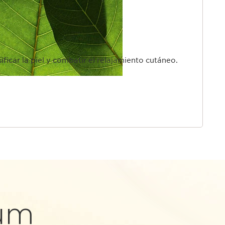
ficar la piel y combatir el relajamiento cutáneo.
um