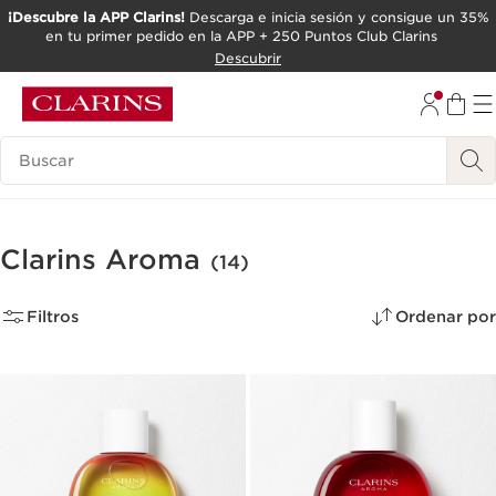
¡Descubre la APP Clarins!
Descarga e inicia sesión y consigue un 35%
en tu primer pedido en la APP + 250 Puntos Club Clarins
IR AL CONTENIDO
Descubrir
IR AL PIE DE PÁGINA
Leyenda
Clarins Aroma
(14)
Filtros
Ordenar por