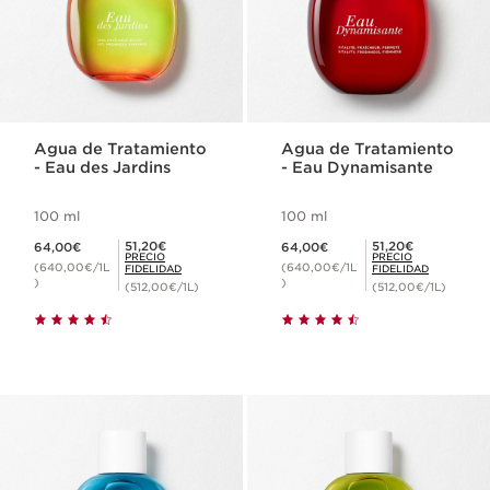
Agua de Tratamiento
Agua de Tratamiento
- Eau des Jardins
- Eau Dynamisante
100 ml
100 ml
Precio actual 64,00€
Precio actual 64,00€
Precio Fidelidad 51,20€
Precio Fidelidad 51,20€
51,20€
51,20€
64,00€
64,00€
PRECIO
PRECIO
(640,00€/1L
(640,00€/1L
FIDELIDAD
FIDELIDAD
)
)
(512,00€/1L)
(512,00€/1L)