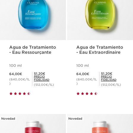
Agua de Tratamiento
Agua de Tratamiento
- Eau Ressourçante
- Eau Extraordinaire
100 ml
100 ml
Precio actual 64,00€
Precio actual 64,00€
Precio Fidelidad 51,20€
Precio Fidelidad 51,20€
51,20€
51,20€
64,00€
64,00€
PRECIO
PRECIO
(640,00€/1L
(640,00€/1L
FIDELIDAD
FIDELIDAD
)
)
(512,00€/1L)
(512,00€/1L)
Novedad
Novedad