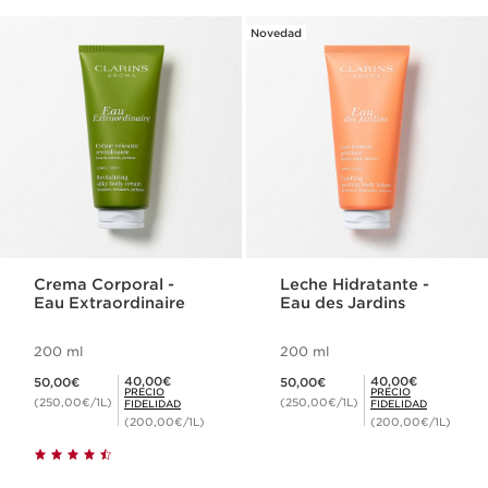
Novedad
Crema Corporal -
Leche Hidratante -
Eau Extraordinaire
Eau des Jardins
200 ml
200 ml
Precio actual 50,00€
Precio actual 50,00€
Precio Fidelidad 40,00€
Precio Fidelidad 40,00€
40,00€
40,00€
50,00€
50,00€
PRECIO
PRECIO
(250,00€/1L)
(250,00€/1L)
FIDELIDAD
FIDELIDAD
(200,00€/1L)
(200,00€/1L)