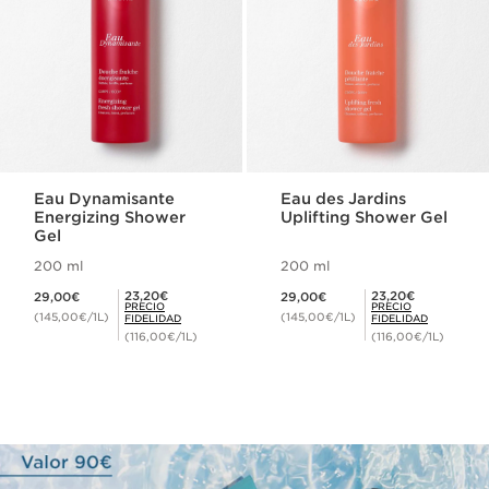
Eau Dynamisante
Eau des Jardins
Energizing Shower
Uplifting Shower Gel
Gel
200 ml
200 ml
Precio actual 29,00€
Precio actual 29,00€
Precio Fidelidad 23,20€
Precio Fidelidad 23,20€
23,20€
23,20€
29,00€
29,00€
PRECIO
PRECIO
(145,00€/1L)
(145,00€/1L)
FIDELIDAD
FIDELIDAD
(116,00€/1L)
(116,00€/1L)