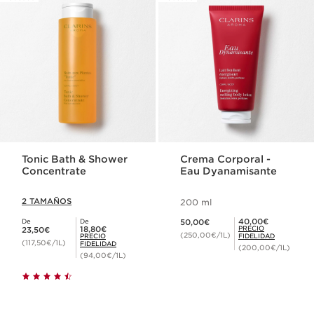
Tonic Bath & Shower
Crema Corporal -
Concentrate
Eau Dyanamisante
2 TAMAÑOS
200 ml
Precio actual 50,00€
Precio Fidelidad 40,00€
40,00€
De
De
50,00€
Precio actual 23,50€
Precio Fidelidad 18,80€
18,80€
PRECIO
23,50€
(250,00€/1L)
PRECIO
FIDELIDAD
(117,50€/1L)
FIDELIDAD
(200,00€/1L)
(94,00€/1L)