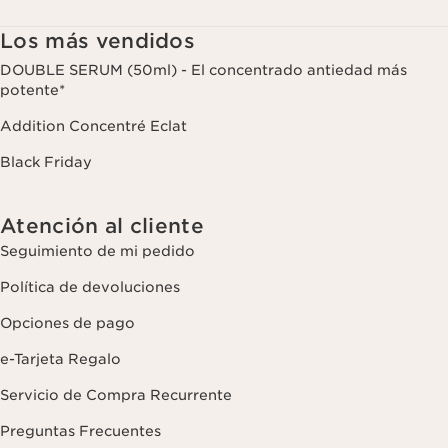
con fines analíticos. Puede retirar su consentimiento en cualquier
momento haciendo click en el enlace para darse de baja que
Los más vendidos
aparece en cada newsletter que reciba. Para más información
sobre la gestión de sus datos y sus derechos, consulte nuestra
DOUBLE SERUM (50ml) - El concentrado antiedad más
potente*
Addition Concentré Eclat
Black Friday
Atención al cliente
Seguimiento de mi pedido
Política de devoluciones
Opciones de pago
e-Tarjeta Regalo
Servicio de Compra Recurrente
Preguntas Frecuentes