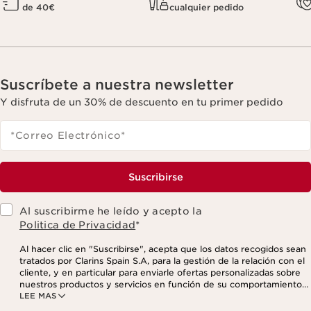
de 40€
cualquier pedido
Suscríbete a nuestra newsletter
Y disfruta de un 30% de descuento en tu primer pedido
*Correo Electrónico
*
Suscribirse
Al suscribirme he leído y acepto la
Politica de Privacidad
*
Al hacer clic en "Suscribirse", acepta que los datos recogidos sean
tratados por Clarins Spain S.A, para la gestión de la relación con el
cliente, y en particular para enviarle ofertas personalizadas sobre
nuestros productos y servicios en función de su comportamiento
LEE MAS
de compra, sus hábitos y/o intereses, incluso mediante su
visualización en redes sociales y sitios web de terceros, así como