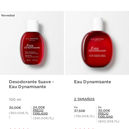
Novedad
Desodorante Suave -
Eau Dynamisante
Eau Dynamisante
2 TAMAÑOS
100 ml
Precio actual 30,00€
Precio Fidelidad 24,00€
24,00€
30,00€
De
De
Precio actual 37,50€
Precio Fidelidad 30,00€
PRECIO
30,00€
37,50€
(300,00€/1L
FIDELIDAD
PRECIO
(750,00€/1L)
FIDELIDAD
)
(240,00€/1L)
(600,00€/1L)