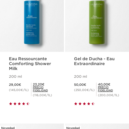
Eau Ressourcante
Gel de Ducha - Eau
Comforting Shower
Extraordinaire
Milk
200 ml
200 ml
Precio actual 29,00€
Precio actual 50,00€
Precio Fidelidad 23,20€
Precio Fidelidad 40,00€
23,20€
40,00€
29,00€
50,00€
PRECIO
PRECIO
(145,00€/1L)
(250,00€/1L)
FIDELIDAD
FIDELIDAD
(116,00€/1L)
(200,00€/1L)
Novedad
Novedad