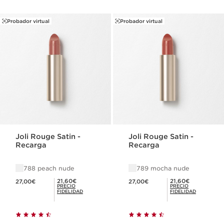
Probador virtual
Probador virtual
Joli Rouge Satin -
Joli Rouge Satin -
Recarga
Recarga
788 peach nude
789 mocha nude
Precio actual 27,00€
Precio actual 27,00€
Precio Fidelidad 21,60€
Precio Fidelidad 21,60€
21,60€
21,60€
27,00€
27,00€
PRECIO
PRECIO
FIDELIDAD
FIDELIDAD