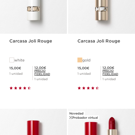
Carcasa Joli Rouge
Carcasa Joli Rouge
white
gold
Precio actual 15,00€
Precio actual 15,00€
Precio Fidelidad 12,00€
Precio Fidelidad 12,00€
12,00€
12,00€
15,00€
15,00€
PRECIO
PRECIO
1 unidad
1 unidad
FIDELIDAD
FIDELIDAD
1 unidad
1 unidad
Novedad
Probador virtual