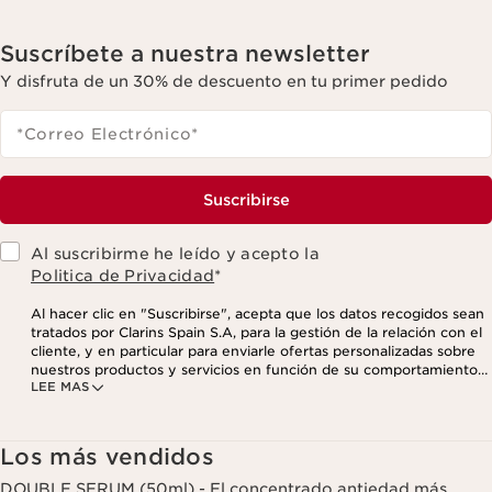
Suscríbete a nuestra newsletter
Y disfruta de un 30% de descuento en tu primer pedido
*Correo Electrónico
*
Suscribirse
Al suscribirme he leído y acepto la
Politica de Privacidad
*
Al hacer clic en "Suscribirse", acepta que los datos recogidos sean
tratados por Clarins Spain S.A, para la gestión de la relación con el
cliente, y en particular para enviarle ofertas personalizadas sobre
nuestros productos y servicios en función de su comportamiento
LEE MAS
de compra, sus hábitos y/o intereses, incluso mediante su
visualización en redes sociales y sitios web de terceros, así como
con fines analíticos. Puede retirar su consentimiento en cualquier
momento haciendo click en el enlace para darse de baja que
Los más vendidos
aparece en cada newsletter que reciba. Para más información
sobre la gestión de sus datos y sus derechos, consulte nuestra
DOUBLE SERUM (50ml) - El concentrado antiedad más