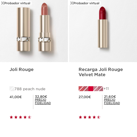
Probador virtual
Probador virtual
Joli Rouge
Recarga Joli Rouge
Velvet Mate
11
788 peach nude
Precio actual 41,00€
Precio actual 27,00€
Precio Fidelidad 32,80€
Precio Fidelidad 21,60€
32,80€
21,60€
41,00€
27,00€
PRECIO
PRECIO
FIDELIDAD
FIDELIDAD