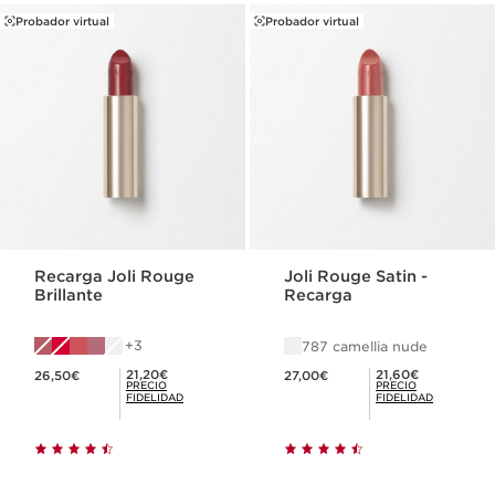
Probador virtual
Probador virtual
Recarga Joli Rouge
Joli Rouge Satin -
Brillante
Recarga
3
787 camellia nude
Precio actual 26,50€
Precio actual 27,00€
Precio Fidelidad 21,20€
Precio Fidelidad 21,60€
21,20€
21,60€
26,50€
27,00€
PRECIO
PRECIO
FIDELIDAD
FIDELIDAD