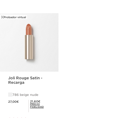
Probador virtual
Joli Rouge Satin -
Recarga
786 beige nude
Precio actual 27,00€
Precio Fidelidad 21,60€
21,60€
27,00€
PRECIO
FIDELIDAD