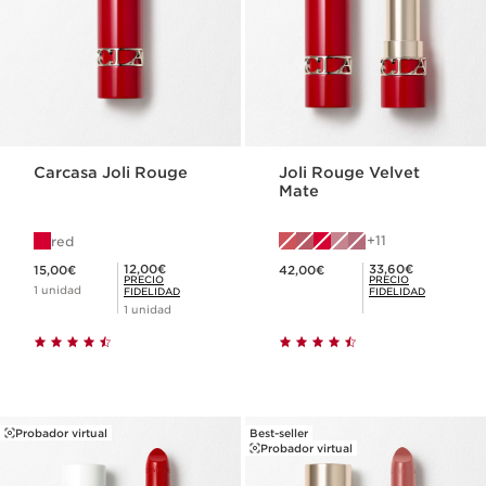
Carcasa Joli Rouge
Joli Rouge Velvet
Mate
11
red
Precio actual 15,00€
Precio actual 42,00€
Precio Fidelidad 12,00€
Precio Fidelidad 33,60€
12,00€
33,60€
15,00€
42,00€
PRECIO
PRECIO
1 unidad
FIDELIDAD
FIDELIDAD
1 unidad
Probador virtual
Best-seller
Probador virtual