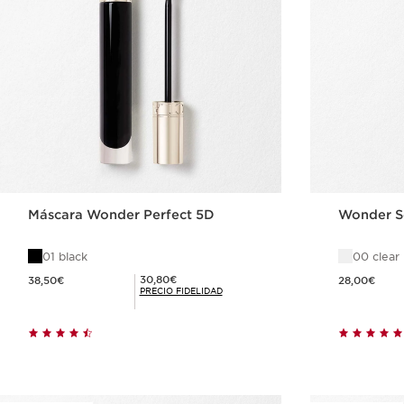
Máscara Wonder Perfect 5D
Wonder S
01 black
00 clear
Precio actual 38,50€
Precio actual 28,00€
Precio Fidelidad 30,80€
30,80€
38,50€
28,00€
PRECIO FIDELIDAD
Compra rápida