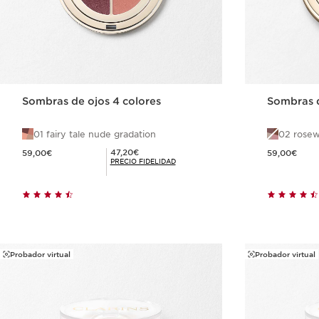
Sombras de ojos 4 colores
Sombras d
01 fairy tale nude gradation
02 rosew
Precio actual 59,00€
Precio actual 59,00€
Precio Fidelidad 47,20€
47,20€
59,00€
59,00€
PRECIO FIDELIDAD
Compra rápida
Probador virtual
Probador virtual