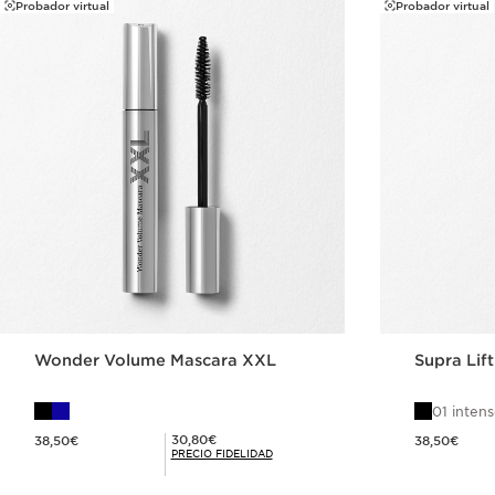
Probador virtual
Probador virtual
Wonder Volume Mascara XXL
Supra Lif
01 intens
Precio actual 38,50€
Precio actual 38,50€
Precio Fidelidad 30,80€
30,80€
38,50€
38,50€
PRECIO FIDELIDAD