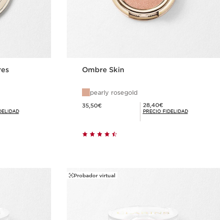
res
Ombre Skin
pearly rosegold
Precio actual 35,50€
Precio Fidelidad 28,40€
28,40€
35,50€
DELIDAD
PRECIO FIDELIDAD
ida
Compra rápida
Probador virtual