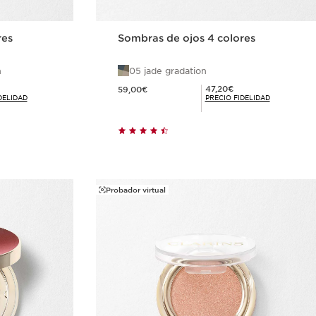
res
Sombras de ojos 4 colores
n
05 jade gradation
Precio actual 59,00€
Precio Fidelidad 47,20€
47,20€
59,00€
DELIDAD
PRECIO FIDELIDAD
ida
Compra rápida
Probador virtual