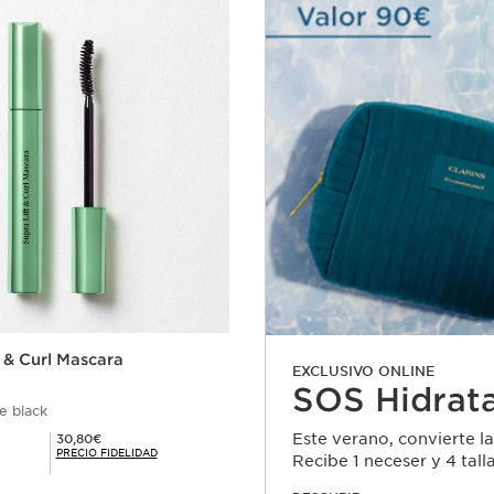
t & Curl Mascara
EXCLUSIVO ONLINE
SOS Hidrat
e black
Precio Fidelidad 30,80€
Este verano, convierte la
30,80€
PRECIO FIDELIDAD
Recibe 1 neceser y 4 tal