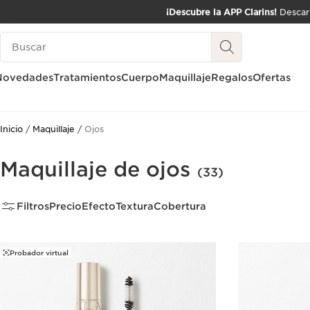
¡Descubre la APP Clarins!
Descarg
IR AL CONTENIDO
Leyenda
IR AL PIE DE PÁGINA
Novedades
Tratamientos
Cuerpo
Maquillaje
Regalos
Ofertas
Inicio
Maquillaje
Ojos
Maquillaje de ojos
(33)
Filtros
Precio
Efecto
Textura
Cobertura
Probador virtual