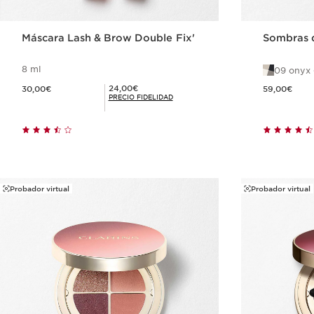
Máscara Lash & Brow Double Fix'
Sombras d
8 ml
09 onyx 
Precio actual 30,00€
Precio actual 59,00€
Precio Fidelidad 24,00€
24,00€
30,00€
59,00€
PRECIO FIDELIDAD
Compra rápida
Probador virtual
Probador virtual