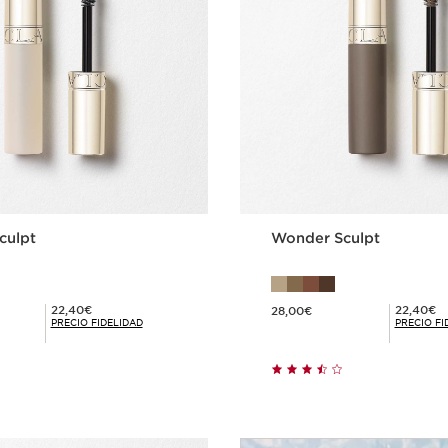
culpt
Wonder Sculpt
Precio actual 28,00€
Precio Fidelidad 22,40€
Precio Fidelidad 22,40€
22,40€
22,40€
28,00€
PRECIO FIDELIDAD
PRECIO FI
Compra rápida
Compra ráp