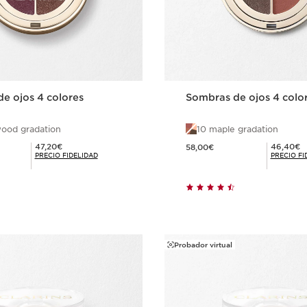
e ojos 4 colores
Sombras de ojos 4 colo
ood gradation
10 maple gradation
Precio actual 58,00€
Precio Fidelidad 47,20€
Precio Fidelidad 46,40€
47,20€
46,40€
58,00€
PRECIO FIDELIDAD
PRECIO FI
Compra rápida
Compra ráp
Probador virtual