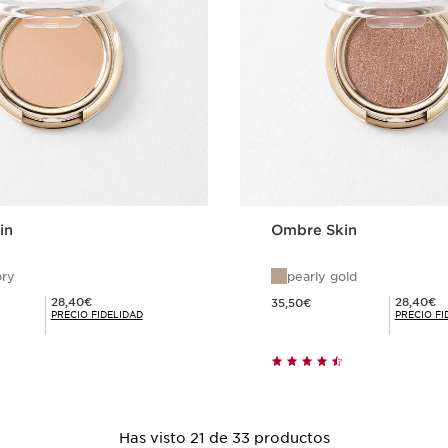
in
Ombre Skin
ory
pearly gold
Precio actual 35,50€
Precio Fidelidad 28,40€
Precio Fidelidad 28,40€
28,40€
28,40€
35,50€
PRECIO FIDELIDAD
PRECIO FI
Compra rápida
Compra ráp
Has visto 21 de 33 productos