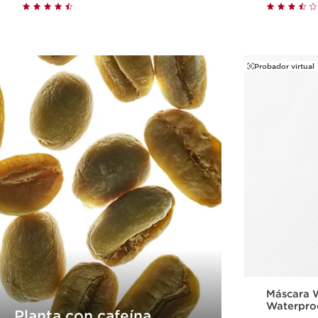
Compra rápida
Probador virtual
Máscara 
Waterpro
Planta con cafeína