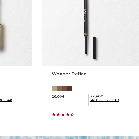
Wonder Define
Precio actual 28,00€
Precio Fidelidad 22,40€
22,40€
28,00€
DELIDAD
PRECIO FIDELIDAD
ida
Compra rápida