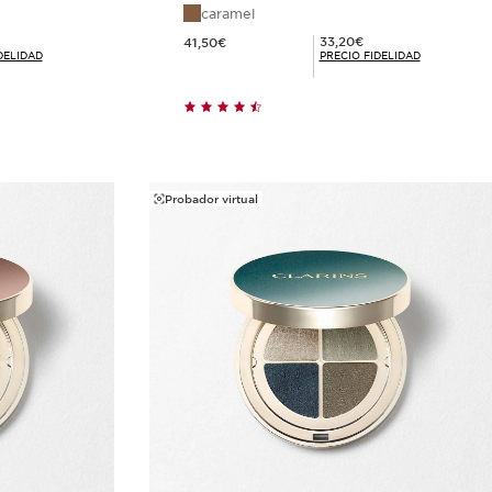
caramel
Precio actual 41,50€
Precio Fidelidad 33,20€
33,20€
41,50€
DELIDAD
PRECIO FIDELIDAD
ida
Compra rápida
Probador virtual