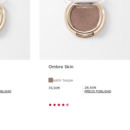
Ombre Skin
satin taupe
Precio actual 35,50€
Precio Fidelidad 28,40€
28,40€
35,50€
DELIDAD
PRECIO FIDELIDAD
ida
Compra rápida