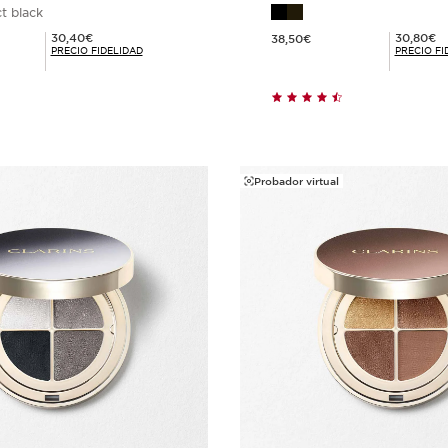
t black
Precio actual 38,50€
Precio Fidelidad 30,40€
Precio Fidelidad 30,80€
30,40€
30,80€
38,50€
PRECIO FIDELIDAD
PRECIO FI
Compra rápida
Compra ráp
Probador virtual