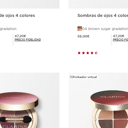
e ojos 4 colores
Sombras de ojos 4 colo
gradation
04 brown sugar gradatio
Precio actual 59,00€
Precio Fidelidad 47,20€
Precio Fidelidad 47,20€
47,20€
47,20€
59,00€
PRECIO FIDELIDAD
PRECIO FI
Compra rápida
Compra ráp
Probador virtual