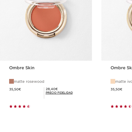
Ombre Skin
Ombre Sk
matte rosewood
matte iv
Precio actual 35,50€
Precio actual 35,50€
Precio Fidelidad 28,40€
28,40€
35,50€
35,50€
PRECIO FIDELIDAD
Compra rápida