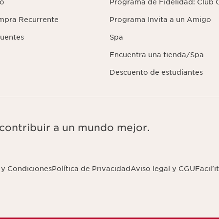
lo
Programa de Fidelidad: Club C
mpra Recurrente
Programa Invita a un Amigo
cuentes
Spa
Encuentra una tienda/Spa
Descuento de estudiantes
 contribuir a un mundo mejor.
 y Condiciones
Política de Privacidad
Aviso legal y CGU
Facil'it