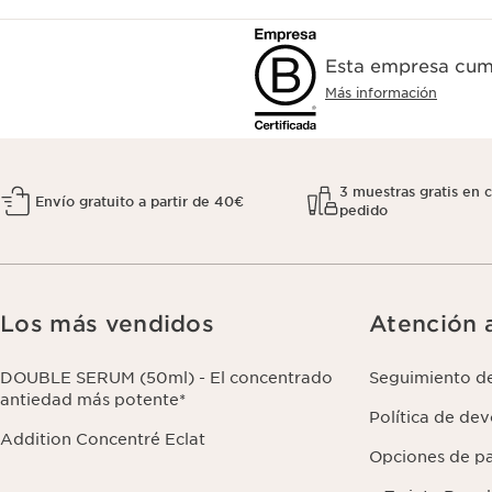
Esta empresa cump
Más información
3 muestras gratis en 
Envío gratuito a partir de 40€
pedido
Los más vendidos
Atención a
DOUBLE SERUM (50ml) - El concentrado
Seguimiento d
antiedad más potente*
Política de de
Addition Concentré Eclat
Opciones de p