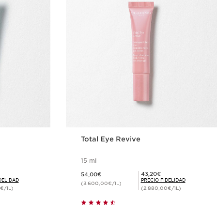
Total Eye Revive
15 ml
Precio actual 54,00€
Precio Fidelidad 43,20€
43,20€
54,00€
DELIDAD
PRECIO FIDELIDAD
(3.600,00€/1L)
€/1L)
(2.880,00€/1L)
ida
Compra rápida