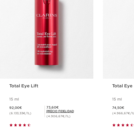
Total Eye Lift
Total Ey
15 ml
15 ml
Precio actual 92,00€
Precio actual 74,50€
Precio Fidelidad 73,60€
73,60€
92,00€
74,50€
PRECIO FIDELIDAD
(6.133,33€/1L)
(4.966,67€/1
(4.906,67€/1L)
Compra rápida