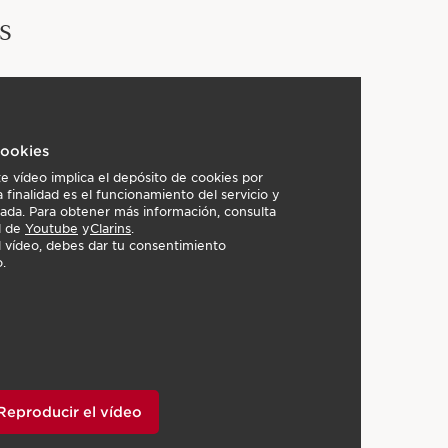
s
cookies
e vídeo implica el depósito de cookies por
finalidad es el funcionamiento del servicio y
izada. Para obtener más información, consulta
ad de
Youtube
y
Clarins
.
el vídeo, debes dar tu consentimiento
.
Reproducir el vídeo