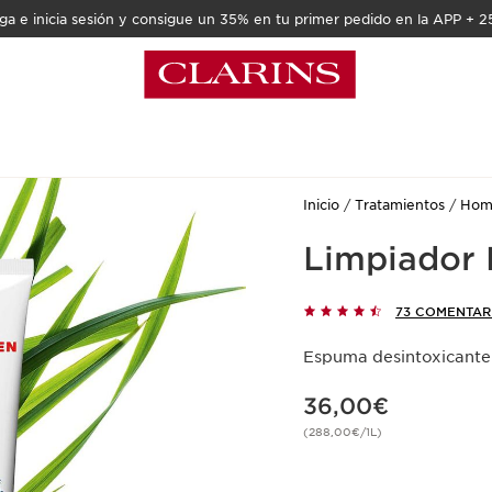
a e inicia sesión y consigue un 35% en tu primer pedido en la APP + 2
Inicio
Tratamientos
Hom
Limpiador 
73 COMENTAR
Espuma desintoxicant
Precio actual 36,00€
36,00€
(288,00€/1L)