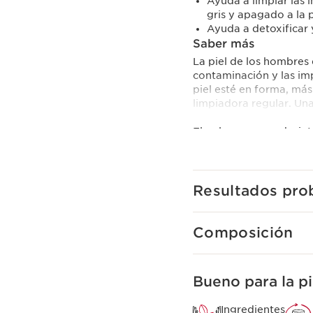
Ayuda a limpiar las 
gris y apagado a la p
Ayuda a detoxificar y
Saber más
La piel de los hombres 
contaminación y las im
piel esté en forma, más
limpiadora regular. Una
El gel espumoso desinto
extractos purificantes 
y restos de contaminaci
Esta agradable textura
afeitado.
Resultados pro
Clarins Plus
Clarins ha desarrollad
Composición
los hombres.Fase 1, limp
más preparada para reci
Bueno para la pi
Ingredientes