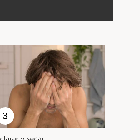
3
clarar y secar