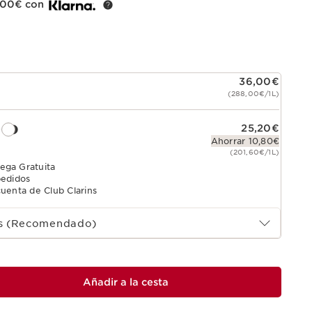
2,00€ con
36,00€
(288,00€/1L)
e
25,20€
Ahorrar 10,80€
(201,60€/1L)
ega Gratuita
pedidos
uenta de Club Clarins
es (Recomendado)
Añadir a la cesta