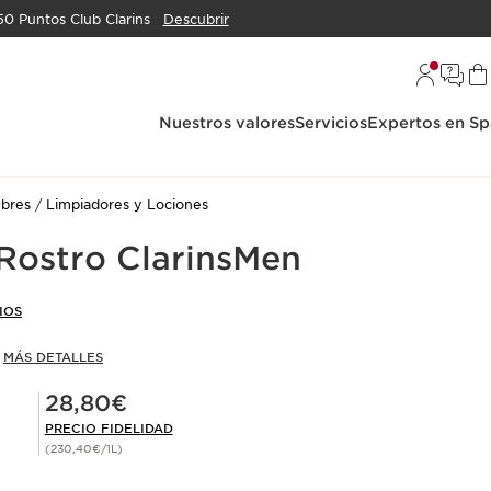
50 Puntos Club Clarins
Descubrir
Nuestros valores
Servicios
Expertos en Sp
bres
Limpiadores y Lociones
Rostro ClarinsMen
IOS
e
MÁS DETALLES
Precio Fidelidad 28,80€
28,80€
PRECIO FIDELIDAD
(230,40€/1L)