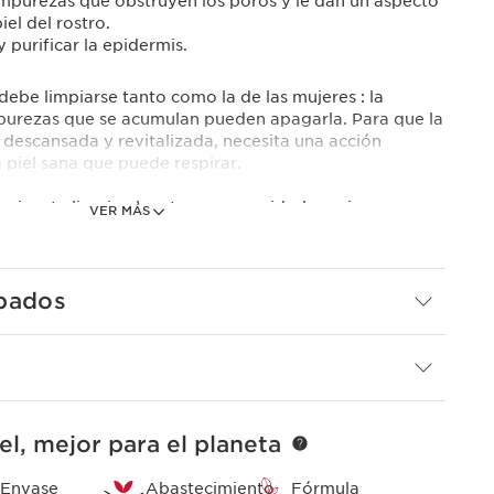
impurezas que obstruyen los poros y le dan un aspecto
iel del rostro.
 purificar la epidermis.
debe limpiarse tanto como la de las mujeres : la
purezas que se acumulan pueden apagarla. Para que la
 descansada y revitalizada, necesita una acción
 piel sana que puede respirar.
xicante limpia el rostro con suavidad gracia a sus
VER MÁS
de moringa y reina de los prados. Elimina las impurezas
ón. La piel está más radiante.
 espumosa resulta ideal para calmar el escozor del
bados
o un programa completo de tratamientos para la piel de
ieza (indispensable) : una piel limpia y purificada está
bir los activos del resto de tratamientos ClarinsMen.
el, mejor para el planeta
Envase
Abastecimiento
Fórmula