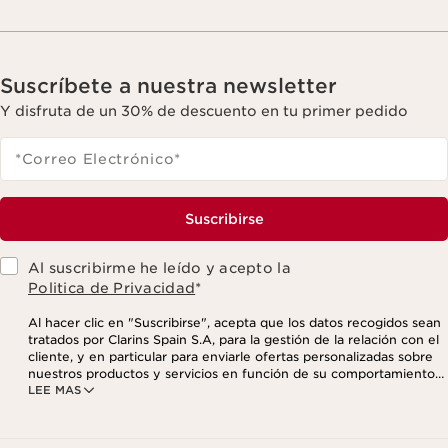
Suscríbete a nuestra newsletter
Y disfruta de un 30% de descuento en tu primer pedido
*Correo Electrónico
*
Suscribirse
Al suscribirme he leído y acepto la
Politica de Privacidad
*
Al hacer clic en "Suscribirse", acepta que los datos recogidos sean
tratados por Clarins Spain S.A, para la gestión de la relación con el
cliente, y en particular para enviarle ofertas personalizadas sobre
nuestros productos y servicios en función de su comportamiento
LEE MAS
de compra, sus hábitos y/o intereses, incluso mediante su
visualización en redes sociales y sitios web de terceros, así como
con fines analíticos. Puede retirar su consentimiento en cualquier
momento haciendo click en el enlace para darse de baja que