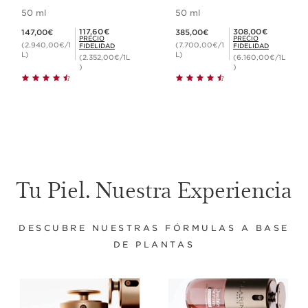
antiedad más
50 ml
50 ml
potente*
Precio actual 147,00€
Precio actual 385,00€
Precio Fidelidad 117,60€
Precio Fidelidad 308,00€
117,60€
308,00€
147,00€
385,00€
PRECIO
PRECIO
(2.940,00€/1
(7.700,00€/1
FIDELIDAD
FIDELIDAD
L)
L)
(2.352,00€/1L
(6.160,00€/1L
)
)
Tu Piel. Nuestra Experiencia
DESCUBRE NUESTRAS FÓRMULAS A BASE
DE PLANTAS