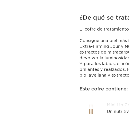
¿De qué se trat
El cofre de tratamiento
Consigue una piel más f
Extra-Firming Jour y N
extractos de mitracarpu
devolver la luminosidad 
Y para los labios, el ic
brillantes y realzados
bio, avellana y extract
Este cofre contiene:
Mini Lip C
Un nutriti
realzados
1 item