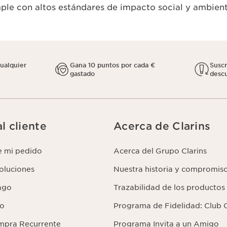
le con altos estándares de impacto social y ambient
cualquier
Gana 10 puntos por cada €
Susc
gastado
descu
l cliente
Acerca de Clarins
e mi pedido
Acerca del Grupo Clarins
voluciones
Nuestra historia y compromis
ago
Trazabilidad de los productos
lo
Programa de Fidelidad: Club C
mpra Recurrente
Programa Invita a un Amigo