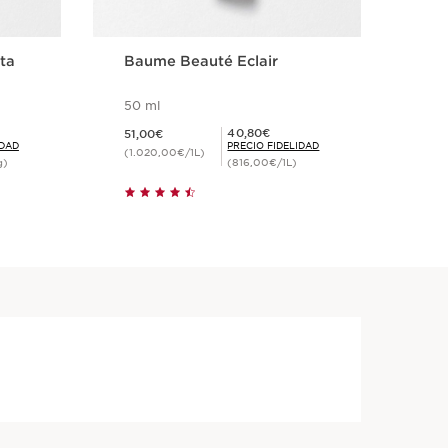
lta
Baume Beauté Eclair
Rec
par
50 ml
50 m
Precio actual 51,00€
Precio actua
Precio Fidelidad 40,80€
40,80€
51,00€
80,
IDAD
PRECIO FIDELIDAD
(1.020,00€/1L)
(1.6
g)
(816,00€/1L)
a
Compra rápida