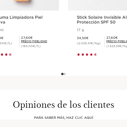
uma Limpiadora Piel
Stick Solaire Invisible A
va
Protección SPF 50
ml
17 g
34,50€
Precio actual 34,50€
Precio Fidelidad 27,60€
Precio Fidelidad 27,60€
27,60€
27,60€
0€
34,50€
PRECIO FIDELIDAD
PRECIO FIDEL
,00€/1L)
(2.029,41€/1kg)
(184,00€/1L)
(1.623,53€/1k
Compra rápida
Compra rápid
Opiniones de los clientes
PARA SABER MÁS, HAZ CLIC AQUÍ