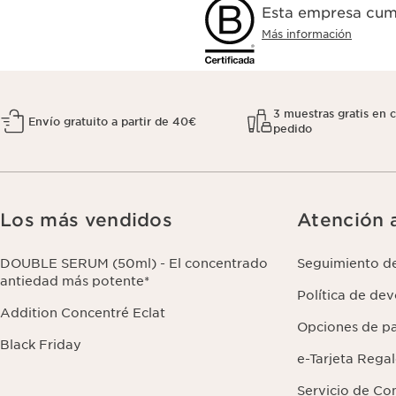
Esta empresa cump
Más información
3 muestras gratis en 
Envío gratuito a partir de 40€
pedido
Los más vendidos
Atención a
DOUBLE SERUM (50ml) - El concentrado
Seguimiento d
antiedad más potente*
Política de de
Addition Concentré Eclat
Opciones de p
Black Friday
e-Tarjeta Rega
Servicio de Co