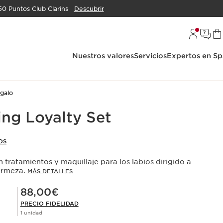
50 Puntos Club Clarins
Descubrir
Nuestros valores
Servicios
Expertos en Sp
galo
ing Loyalty Set
OS
n tratamientos y maquillaje para los labios dirigido a
firmeza.
MÁS DETALLES
Precio Fidelidad 88,00€
88,00€
PRECIO FIDELIDAD
1 unidad