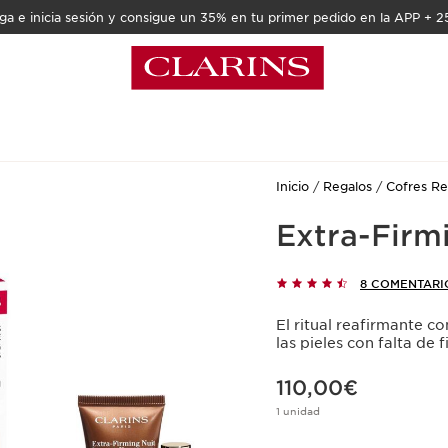
a e inicia sesión y consigue un 35% en tu primer pedido en la APP + 2
Inicio
Regalos
Cofres Re
Extra-Firm
8 COMENTARI
El ritual reafirmante co
las pieles con falta de 
Precio actual 110,00€
110,00€
1 unidad