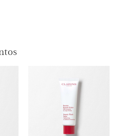
ing Jour para todo tipo de pieles
ÍA DE [COLÁGENO]³ INNOVADORA*. Crema con
ing, alisa las arrugas, reafirma. *En Clarins.
ming Noche 15ml
ntos
e producto está agotado
Recargab
speciales?