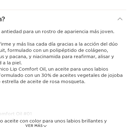
a?
 antiedad para un rostro de apariencia más joven.
irme y más lisa cada día gracias a la acción del dúo
uit, formulado con un polipéptido de colágeno,
s y pacana, y niacinamida para reafirmar, alisar y
a la piel.
ónico Lip Comfort Oil, un aceite para unos labios
. Formulado con un 30% de aceites vegetales de jojoba
o estrella de aceite de rosa mosqueta.
omfort Oil #01
vo aceite con color para unos labios brillantes y
VER MÁS
.