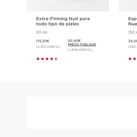
Extra-Firming Nuit para
Esp
todo tipo de pieles
Nue
50 ml
150 
Precio actual 115,50€
Precio actual 
Precio Fidelidad 92,40€
92,40€
115,50€
34,5
PRECIO FIDELIDAD
(2.310,00€/1L)
(230
(1.848,00€/1L)
Compra rápida