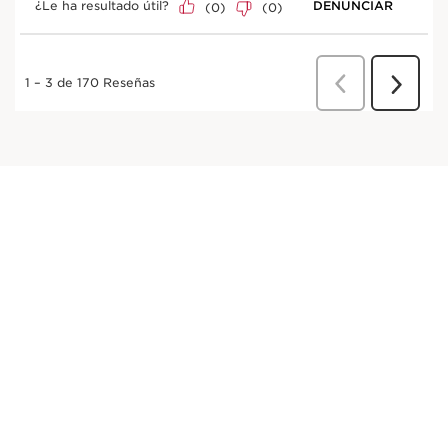
y de buena calidad.
**Test in vitro sobre el ingrediente.
DESCUBRIR MÁS
Nan
Contribuye a estimular la síntesis de colágeno de
tipo I.