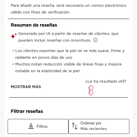
50 ml Refill
50 ml
Ver la cesta
¿De qué se trata?
Tipo de piel:
Normal, Grasa, Mixta, Seca
Textura:
Crema
Uso:
Aplicar cada mañana después del sérum. Para
completar el ritual, aplicar la crema de noche antes de
dormir.
¿CÓMO?
¿Qué los hace tan especiales?
CLINICAMENTE PROBADO. EFICACIA SOBRE LOS 4