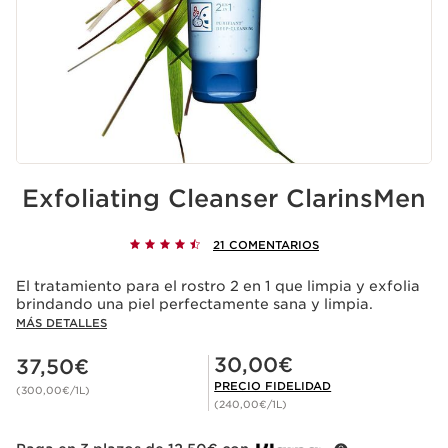
Exfoliating Cleanser ClarinsMen
21 COMENTARIOS
El tratamiento para el rostro 2 en 1 que limpia y exfolia
brindando una piel perfectamente sana y limpia.
MÁS DETALLES
Precio actual 37,50€
Precio Fidelidad 30,00€
30,00€
37,50€
PRECIO FIDELIDAD
(300,00€/1L)
(240,00€/1L)