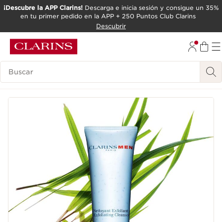
¡Descubre la APP Clarins!
Descarga e inicia sesión y consigue un 35%
en tu primer pedido en la APP + 250 Puntos Club Clarins
IR AL CONTENIDO
Descubrir
IR AL PIE DE PÁGINA
Leyenda