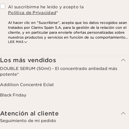
Al suscribirme he leído y acepto la
Politica de Privacidad
*
Al hacer clic en "Suscribirse", acepta que los datos recogidos sean
tratados por Clarins Spain S.A, para la gestión de la relación con el
cliente, y en particular para enviarle ofertas personalizadas sobre
nuestros productos y servicios en función de su comportamiento
LEE MAS
de compra, sus hábitos y/o intereses, incluso mediante su
visualización en redes sociales y sitios web de terceros, así como
con fines analíticos. Puede retirar su consentimiento en cualquier
momento haciendo click en el enlace para darse de baja que
Los más vendidos
aparece en cada newsletter que reciba. Para más información
sobre la gestión de sus datos y sus derechos, consulte nuestra
DOUBLE SERUM (50ml) - El concentrado antiedad más
potente*
Addition Concentré Eclat
Black Friday
Atención al cliente
Seguimiento de mi pedido