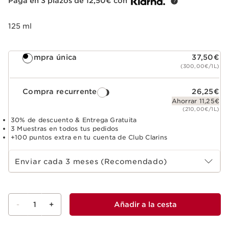
Paga en 3 plazos de 12,50€ con
125 ml
Compra única
37,50€
(300,00€/1L)
Compra recurrente
26,25€
Ahorrar 11,25€
(210,00€/1L)
30% de descuento & Entrega Gratuita
3 Muestras en todos tus pedidos
+100 puntos extra en tu cuenta de Club Clarins
Select subscription period
Enviar cada 3 meses (Recomendado)
-
1
+
Añadir a la cesta
Ver la cesta