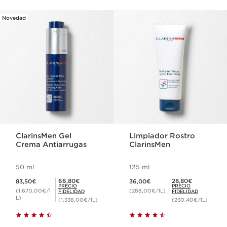
Novedad
IR AL CONTENIDO
ClarinsMen Gel
Limpiador Rostro
Crema Antiarrugas
ClarinsMen
50 ml
125 ml
Precio actual 83,50€
Precio actual 36,00€
Precio Fidelidad 66,80€
Precio Fidelidad 28,80€
66,80€
28,80€
83,50€
36,00€
PRECIO
PRECIO
(1.670,00€/1
(288,00€/1L)
FIDELIDAD
FIDELIDAD
L)
(1.336,00€/1L)
(230,40€/1L)