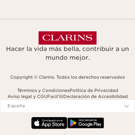
Hacer la vida más bella, contribuir a un
mundo mejor.
Copyright © Clarins. Todos los derechos reservados
Términos y Condiciones
Política de Privacidad
Aviso legal y CGU
Facil'iti
Declaración de Accesibilidad
Navigates to
España