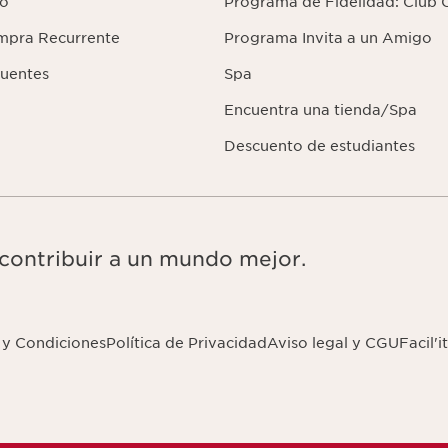
lo
Programa de Fidelidad: Club C
mpra Recurrente
Programa Invita a un Amigo
cuentes
Spa
Encuentra una tienda/Spa
Descuento de estudiantes
 contribuir a un mundo mejor.
 y Condiciones
Política de Privacidad
Aviso legal y CGU
Facil'it