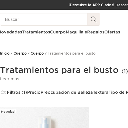
¡Descubre la APP Clarins!
Descarg
IR AL CONTENIDO
Leyenda
IR AL PIE DE PÁGINA
Novedades
Tratamientos
Cuerpo
Maquillaje
Regalos
Ofertas
Inicio
Cuerpo
Cuerpo
Tratamientos para el busto
Tratamientos para el busto
(1)
Leer más
Filtros (1)
Precio
Preocupación de Belleza
Textura
Tipo de P
Novedad