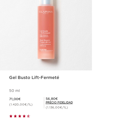
Gel Busto Lift-Fermeté
50 ml
Precio actual 71,00€
Precio Fidelidad 56,80€
56,80€
71,00€
PRECIO FIDELIDAD
(1.420,00€/1L)
(1.136,00€/1L)
Compra rápida