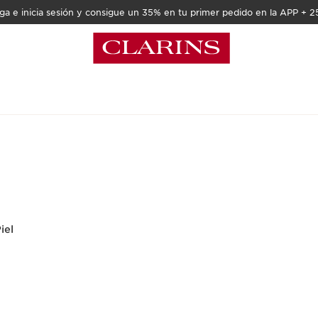
a e inicia sesión y consigue un 35% en tu primer pedido en la APP + 2
iel