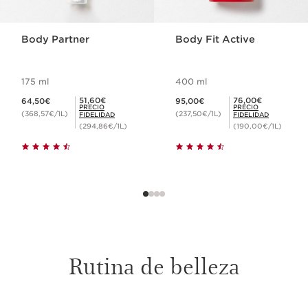
Body Partner
Body Fit Active
175 ml
400 ml
Precio actual 64,50€
Precio actual 95,00€
Precio Fidelidad 51,60€
Precio Fidelidad 76,00€
51,60€
76,00€
64,50€
95,00€
PRECIO
PRECIO
(368,57€/1L)
(237,50€/1L)
FIDELIDAD
FIDELIDAD
(294,86€/1L)
(190,00€/1L)
Rutina de belleza