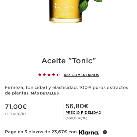
Aceite "Tonic"
423 COMENTARIOS
Firmeza, tonicidad y elasticidad. 100% puros extractos
de plantas.
MÁS DETALLES
Precio actual 71,00€
Precio Fidelidad 56,80€
56,80€
71,00€
PRECIO FIDELIDAD
(710,00€/1L)
(568,00€/1L)
Paga en 3 plazos de 23,67€ con