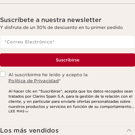
Suscríbete a nuestra newsletter
Y disfruta de un 30% de descuento en tu primer pedido
*Correo Electrónico
*
Suscribirse
Al suscribirme he leído y acepto la
Politica de Privacidad
*
Al hacer clic en "Suscribirse", acepta que los datos recogidos sean
tratados por Clarins Spain S.A, para la gestión de la relación con el
cliente, y en particular para enviarle ofertas personalizadas sobre
nuestros productos y servicios en función de su comportamiento
LEE MAS
de compra, sus hábitos y/o intereses, incluso mediante su
visualización en redes sociales y sitios web de terceros, así como
con fines analíticos. Puede retirar su consentimiento en cualquier
momento haciendo click en el enlace para darse de baja que
Los más vendidos
aparece en cada newsletter que reciba. Para más información