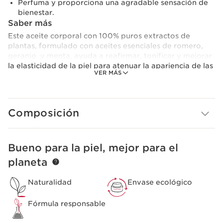
Perfuma y proporciona una agradable sensación de
bienestar.
Saber más
Este aceite corporal con 100% puros extractos de
plantas, formulado con aceites esenciales de romero,
geranio y menta, ayuda a reafirmar, tonificar y mejorar
la elasticidad de la piel para atenuar la apariencia de las
VER MÁS
estrías. El aceite de avellana fija la hidratación y deja la
piel suave y satinada. Las esencias aromáticas propician
una sensación de bienestar absoluto. No mancha.
Composición
Precaución de uso
Solo para uso de adultos.
Clarins Plus
Bueno para la piel, mejor para el
IR AL CONTENIDO
Aceite reafirmante corporal nº1 en ventas de
Clarins,creado en 1965: una fórmula con 100% puros
planeta
extractos de plantas.
Naturalidad
Envase ecológico
Fórmula responsable