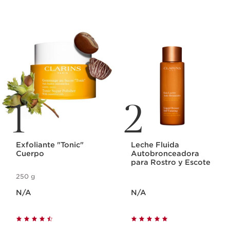
IR AL CONTENIDO
1
2
Exfoliante "Tonic"
Leche Fluida
Cuerpo
Autobronceadora
para Rostro y Escote
250 g
Precio actual N/A
Precio actual N/A
N/A
N/A