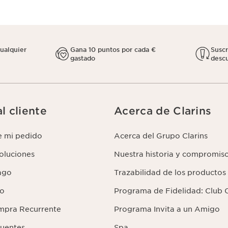
cualquier
Gana 10 puntos por cada €
Susc
gastado
descu
l cliente
Acerca de Clarins
e mi pedido
Acerca del Grupo Clarins
voluciones
Nuestra historia y compromis
ago
Trazabilidad de los productos
lo
Programa de Fidelidad: Club C
mpra Recurrente
Programa Invita a un Amigo
cuentes
Spa