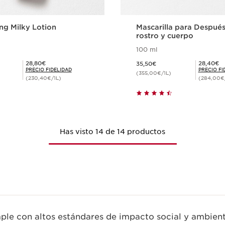
ing Milky Lotion
Mascarilla para Después 
rostro y cuerpo
100 ml
Precio actual 35,50€
Precio Fidelidad 28,80€
Precio Fidelidad 28,40€
28,80€
28,40€
35,50€
PRECIO FIDELIDAD
PRECIO FI
(355,00€/1L)
(230,40€/1L)
(284,00€
Compra rápida
Compra ráp
Has visto 14 de 14 productos
le con altos estándares de impacto social y ambient