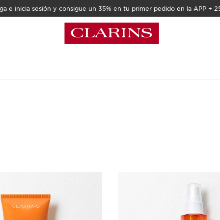
a e inicia sesión y consigue un 35% en tu primer pedido en la APP + 2