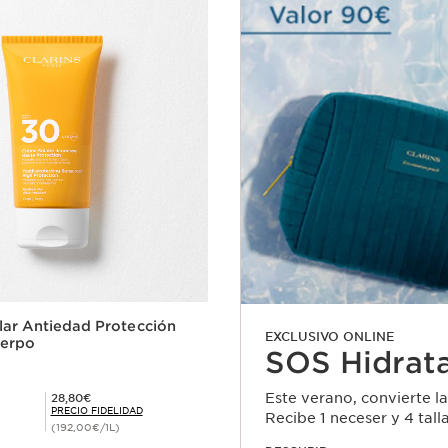
ar Antiedad Protección
EXCLUSIVO ONLINE
erpo
SOS Hidrat
Precio Fidelidad 28,80€
Este verano, convierte la
28,80€
PRECIO FIDELIDAD
Recibe 1 neceser y 4 tal
(192,00€/1L)