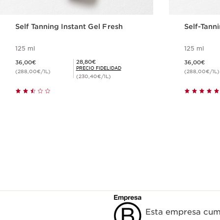
Self Tanning Instant Gel Fresh
Self-Tann
125 ml
125 ml
Precio actual 36,00€
Precio actual 36,00€
Precio Fidelidad 28,80€
28,80€
36,00€
36,00€
PRECIO FIDELIDAD
(288,00€/1L)
(288,00€/1L)
(230,40€/1L)
Compra rápida
Esta empresa cump