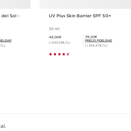
del Sol -
UV Plus Skin Barrier SPF 50+
30 ml
Precio actual 49,00€
Precio Fidelidad 39,20€
39,20€
49,00€
DELIDAD
PRECIO FIDELIDAD
(1.633,33€/1L)
/1L)
(1.306,67€/1L)
ida
Compra rápida
al.