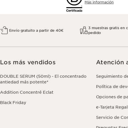
Más información
3 muestras gratis en 
Envío gratuito a partir de 40€
pedido
Los más vendidos
Atención a
DOUBLE SERUM (50ml) - El concentrado
Seguimiento d
antiedad más potente*
Política de de
Addition Concentré Eclat
Opciones de p
Black Friday
e-Tarjeta Rega
Servicio de Co
Preguntas Fre