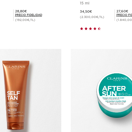
15 ml
Precio actual 34,50€
Precio Fidelidad 28,80€
Precio Fidelidad 27,60€
28,80€
27,60€
34,50€
PRECIO FIDELIDAD
PRECIO FI
(2.300,00€/1L)
(192,00€/1L)
(1.840,00
Compra rápida
Compra ráp