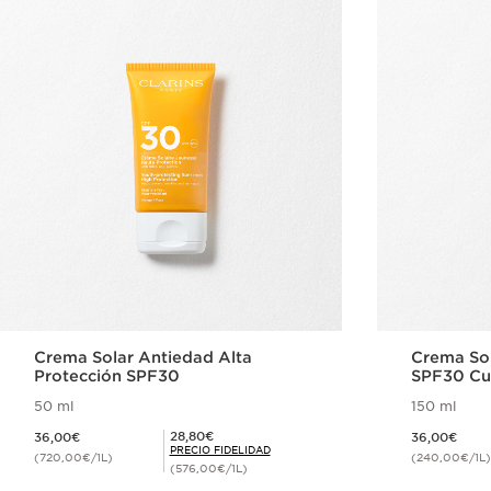
Crema Solar Antiedad Alta
Crema Sol
Protección SPF30
SPF30 Cu
50 ml
150 ml
Precio actual 36,00€
Precio actual 36,00€
Precio Fidelidad 28,80€
28,80€
36,00€
36,00€
PRECIO FIDELIDAD
(720,00€/1L)
(240,00€/1L)
(576,00€/1L)