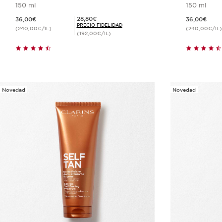
150 ml
150 ml
Precio actual 36,00€
Precio actual 36,00€
Precio Fidelidad 28,80€
28,80€
36,00€
36,00€
PRECIO FIDELIDAD
(240,00€/1L)
(240,00€/1L)
(192,00€/1L)
Compra rápida
Novedad
Novedad