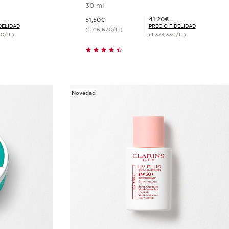
30 ml
Precio actual 51,50€
Precio Fidelidad 41,20€
41,20€
51,50€
DELIDAD
PRECIO FIDELIDAD
(1.716,67€/1L)
€/1L)
(1.373,33€/1L)
ida
Compra rápida
Novedad