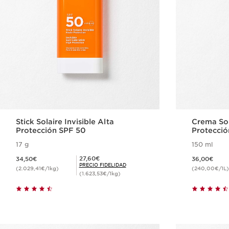
Stick Solaire Invisible Alta
Crema Sol
Protección SPF 50
Protecció
cuerpo
17 g
150 ml
Precio actual 34,50€
Precio actual 36,00€
Precio Fidelidad 27,60€
27,60€
34,50€
36,00€
PRECIO FIDELIDAD
(2.029,41€/1kg)
(240,00€/1L)
(1.623,53€/1kg)
Compra rápida