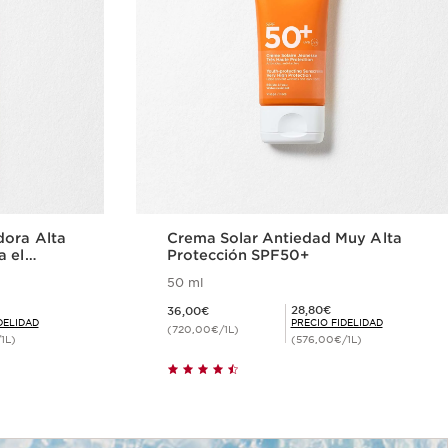
dora Alta
Crema Solar Antiedad Muy Alta
a el
Protección SPF50+
50 ml
Precio actual 36,00€
Precio Fidelidad 28,80€
28,80€
36,00€
DELIDAD
PRECIO FIDELIDAD
(720,00€/1L)
1L)
(576,00€/1L)
ida
Compra rápida