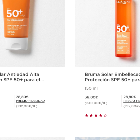
ar Antiedad Alta
Bruma Solar Embellece
n SPF 50+ para el
Protección SPF 50+ par
cuerpo
150 ml
Precio actual 36,00€
Precio Fidelidad 28,80€
Precio Fidelidad 28,80€
28,80€
28,80€
36,00€
PRECIO FIDELIDAD
PRECIO FI
(240,00€/1L)
(192,00€/1L)
(192,00€/
Compra rápida
Compra ráp