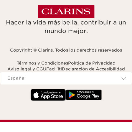
Hacer la vida más bella, contribuir a un
mundo mejor.
Copyright © Clarins. Todos los derechos reservados
Términos y Condiciones
Política de Privacidad
Aviso legal y CGU
Facil'iti
Declaración de Accesibilidad
Navigates to
España