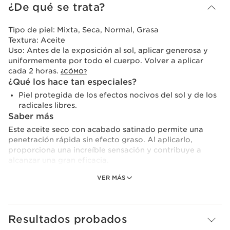
¿De qué se trata?
Tipo de piel:
Mixta, Seca, Normal, Grasa
Textura:
Aceite
Uso:
Antes de la exposición al sol, aplicar generosa y
uniformemente por todo el cuerpo. Volver a aplicar
cada 2 horas.
¿CÓMO?
¿Qué los hace tan especiales?
Piel protegida de los efectos nocivos del sol y de los
radicales libres.
Saber más
Este aceite seco con acabado satinado permite una
penetración rápida sin efecto graso. Al aplicarlo,
proporciona una increíble sensación y contribuye a
alcanzar una gran eficacia.
VER MÁS
Ideal para el descanso, su perfume ha sido creado
específicamente para disfrutar plenamente de las
vacaciones.
Resultados probados
Es resistente al agua y adecuado para las actividades en