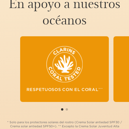
En apoyo a nuestros
océanos
PARA MINIMIZAR
EL IMPACTO DE NUESTROS
PRODUCTOS
DE PROTECCIÓN SOLAR
SOBRE LOS ECOSISTEMAS
ACUÁTICOS, HEMOS
LLEVADO A CABO
RIGUROSAS PRUEBAS PARA
EVALUAR LA NO TOXICIDAD
DE NUESTRAS FÓRMULAS
RESPETUOSOS CON EL CORAL
****
.
****
* Solo para los protectores solares del rostro (Crema Solar antiedad SPF30 /
Crema solar antiedad SPF50+). ** Excepto la Crema Solar Juventud Alta