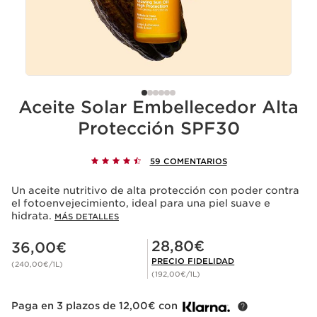
Aceite Solar Embellecedor Alta
Protección SPF30
59 COMENTARIOS
Un aceite nutritivo de alta protección con poder contra
el fotoenvejecimiento, ideal para una piel suave e
hidrata.
MÁS DETALLES
Precio actual 36,00€
Precio Fidelidad 28,80€
28,80€
36,00€
PRECIO FIDELIDAD
(240,00€/1L)
(192,00€/1L)
Paga en 3 plazos de 12,00€ con