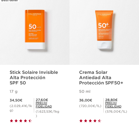
Best-seller
IR AL CONTENIDO
Stick Solaire Invisible
Crema Solar
Alta Protección
Antiedad Alta
SPF 50
Protección SPF50+
17 g
50 ml
Precio actual 34,50€
Precio actual 36,00€
Precio Fidelidad 27,60€
Precio Fidelidad 28,80€
27,60€
28,80€
34,50€
36,00€
PRECIO
PRECIO
(2.029,41€/1k
(720,00€/1L)
FIDELIDAD
FIDELIDAD
g)
(1.623,53€/1kg
(576,00€/1L)
)