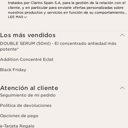
tratados por Clarins Spain S.A, para la gestión de la relación con el
cliente, y en particular para enviarle ofertas personalizadas sobre
nuestros productos y servicios en función de su comportamiento
LEE MAS
de compra, sus hábitos y/o intereses, incluso mediante su
visualización en redes sociales y sitios web de terceros, así como
con fines analíticos. Puede retirar su consentimiento en cualquier
momento haciendo click en el enlace para darse de baja que
Los más vendidos
aparece en cada newsletter que reciba. Para más información
sobre la gestión de sus datos y sus derechos, consulte nuestra
DOUBLE SERUM (50ml) - El concentrado antiedad más
potente*
Addition Concentré Eclat
Black Friday
Atención al cliente
Seguimiento de mi pedido
Política de devoluciones
Opciones de pago
e-Tarjeta Regalo