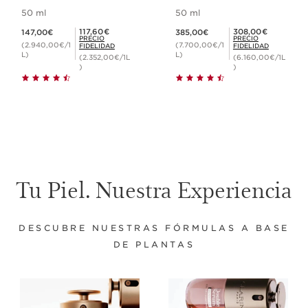
antiedad más
50 ml
50 ml
potente*
Precio actual 147,00€
Precio actual 385,00€
Precio Fidelidad 117,60€
Precio Fidelidad 308,00€
117,60€
308,00€
147,00€
385,00€
PRECIO
PRECIO
(2.940,00€/1
(7.700,00€/1
FIDELIDAD
FIDELIDAD
L)
L)
(2.352,00€/1L
(6.160,00€/1L
)
)
Tu Piel. Nuestra Experiencia
DESCUBRE NUESTRAS FÓRMULAS A BASE
DE PLANTAS