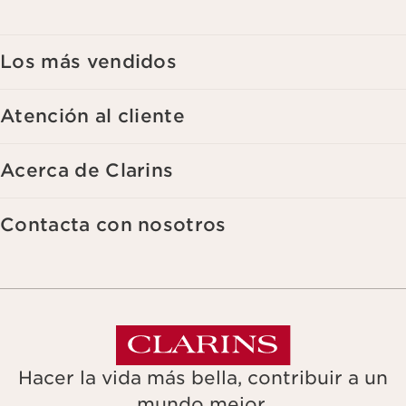
visualización en redes sociales y sitios web de terceros, así como
con fines analíticos. Puede retirar su consentimiento en cualquier
momento haciendo click en el enlace para darse de baja que
aparece en cada newsletter que reciba. Para más información
Los más vendidos
sobre la gestión de sus datos y sus derechos, consulte nuestra
Atención al cliente
Acerca de Clarins
Contacta con nosotros
Hacer la vida más bella, contribuir a un
mundo mejor.