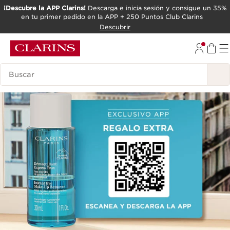
¡Descubre la APP Clarins!
Descarga e inicia sesión y consigue un 35%
en tu primer pedido en la APP + 250 Puntos Club Clarins
IR AL CONTENIDO
Descubrir
IR AL PIE DE PÁGINA
Leyenda