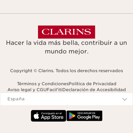
Hacer la vida más bella, contribuir a un
mundo mejor.
Copyright © Clarins. Todos los derechos reservados
Términos y Condiciones
Política de Privacidad
Aviso legal y CGU
Facil'iti
Declaración de Accesibilidad
Navigates to
España