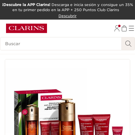
¡Descubre la APP Clarins!
Descarga e inicia sesión y consigue un 35%
en tu primer pedido en la APP + 250 Puntos Club Clarins
IR AL CONTENIDO
Descubrir
IR AL PIE DE PÁGINA
Leyenda