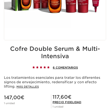
Cofre Double Serum & Multi-
Intensiva
6 COMENTARIOS
Los tratamientos esenciales para tratar los diferentes
signos de envejecimiento, redensificar y con efecto
lifting.
MÁS DETALLES
Precio actual 147,00€
Precio Fidelidad 117,60€
117,60€
147,00€
PRECIO FIDELIDAD
1 unidad
1 unidad