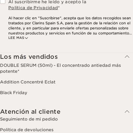
Al suscribirme he leído y acepto la
Politica de Privacidad
*
Al hacer clic en "Suscribirse", acepta que los datos recogidos sean
tratados por Clarins Spain S.A, para la gestión de la relación con el
cliente, y en particular para enviarle ofertas personalizadas sobre
nuestros productos y servicios en función de su comportamiento
LEE MAS
de compra, sus hábitos y/o intereses, incluso mediante su
visualización en redes sociales y sitios web de terceros, así como
con fines analíticos. Puede retirar su consentimiento en cualquier
momento haciendo click en el enlace para darse de baja que
Los más vendidos
aparece en cada newsletter que reciba. Para más información
sobre la gestión de sus datos y sus derechos, consulte nuestra
DOUBLE SERUM (50ml) - El concentrado antiedad más
potente*
Addition Concentré Eclat
Black Friday
Atención al cliente
Seguimiento de mi pedido
Política de devoluciones