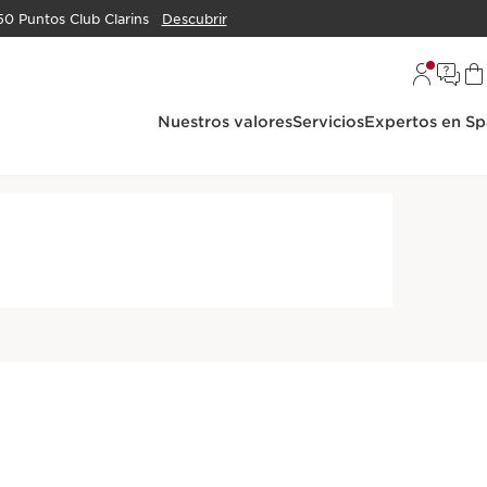
50 Puntos Club Clarins
Descubrir
Nuestros valores
Servicios
Expertos en Sp
al.
ríbete y obtén 30% de
Ofertas especiales durante todo
ento más envío gratis
el año