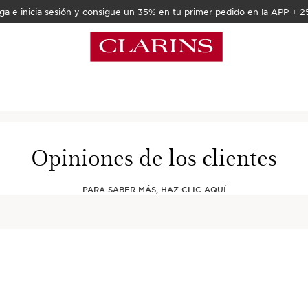
a e inicia sesión y consigue un 35% en tu primer pedido en la APP + 2
Opiniones de los clientes
le con altos estándares de impacto social y ambient
PARA SABER MÁS, HAZ CLIC AQUÍ
cualquier
Gana 10 puntos por cada €
Susc
gastado
descu