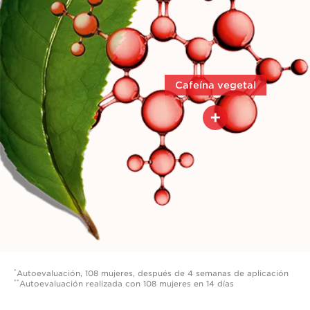
Cafeína vegetal
+
La cafeína vegetal es una
molécula lipolítica de referencia
*
Autoevaluación, 108 mujeres, después de 4 semanas de aplicación
**
Autoevaluación realizada con 108 mujeres en 14 días