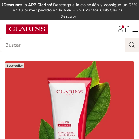
¡Descubre la APP Clarins!
Descarga e inicia sesión y consigue un 35%
en tu primer pedido en la APP + 250 Puntos Club Clarins
IR AL CONTENIDO
Descubrir
IR AL PIE DE PÁGINA
Leyenda
Best-seller