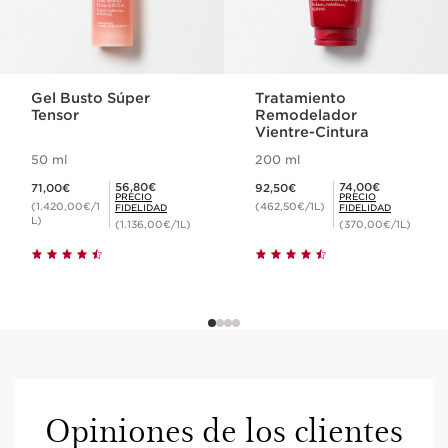
Gel Busto Súper
Tratamiento
Tensor
Remodelador
Vientre-Cintura
50 ml
200 ml
Precio actual 71,00€
Precio actual 92,50€
Precio Fidelidad 56,80€
Precio Fidelidad 74,00€
56,80€
74,00€
71,00€
92,50€
PRECIO
PRECIO
(1.420,00€/1
(462,50€/1L)
FIDELIDAD
FIDELIDAD
L)
(1.136,00€/1L)
(370,00€/1L)
Opiniones de los clientes