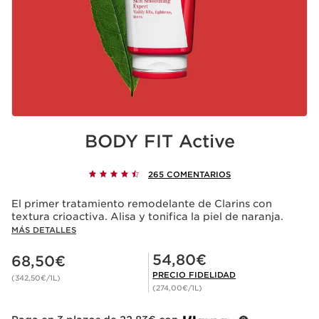
BODY FIT Active
265 COMENTARIOS
El primer tratamiento remodelante de Clarins con
textura crioactiva. Alisa y tonifica la piel de naranja.
MÁS DETALLES
Precio actual 68,50€
Precio Fidelidad 54,80€
54,80€
68,50€
PRECIO FIDELIDAD
(342,50€/1L)
(274,00€/1L)