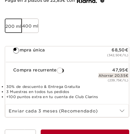
Paga en 3 plazos de 22,83€ con
400 ml
200 ml
Compra única
68,50€
(342,50€/1L)
Compra recurrente
47,95€
Ahorrar 20,55€
(239,75€/1L)
30% de descuento & Entrega Gratuita
3 Muestras en todos tus pedidos
+100 puntos extra en tu cuenta de Club Clarins
Select subscription period
Enviar cada 3 meses (Recomendado)