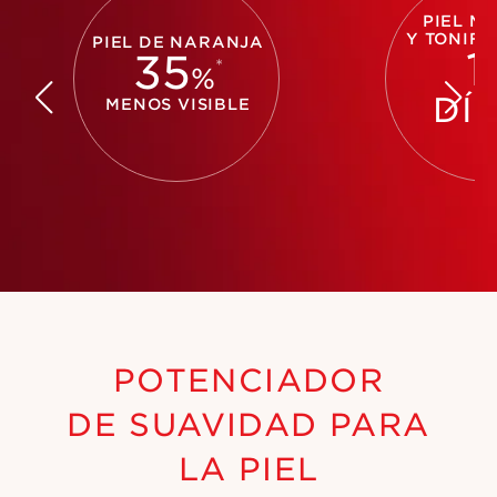
PIEL MÁ
Y TONIFI
PIEL DE NARANJA
1
35
*
%
DÍ
MENOS VISIBLE
POTENCIADOR
DE SUAVIDAD PARA
LA PIEL