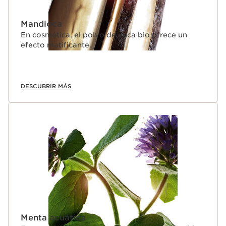
Mandioca
En cosmética, el polvo de yuca bio ofrece un
efecto matificante.
DESCUBRIR MÁS
Menta acuática