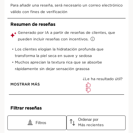
400 ml
200 ml
Compra única
41,50€
(207,50€/1L)
Compra recurrente
29,05€
Ahorrar 12,45€
(145,25€/1L)
30% de descuento & Entrega Gratuita
3 Muestras en todos tus pedidos
+100 puntos extra en tu cuenta de Club Clarins
Select subscription period
Enviar cada 3 meses (Recomendado)