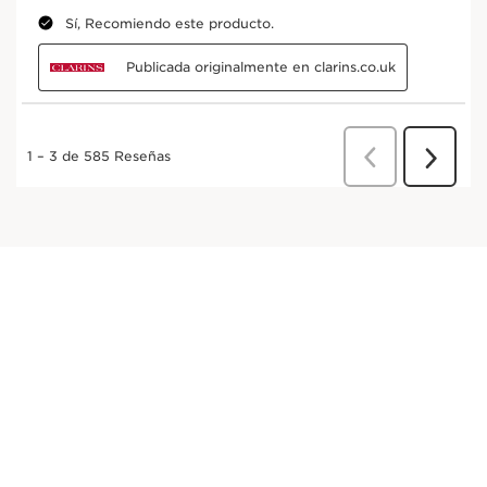
Desde el abastecimiento de ingredientes hasta
la fabricación -
CLARINS T.R.U.S.T.
te lo cuenta
todo.
Introduce el código del lote del producto
*
Enviar
Ingredientes activos principales
IR AL CONTENIDO