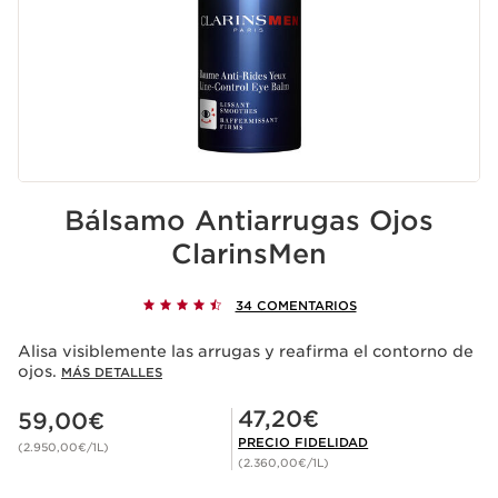
Bálsamo Antiarrugas Ojos
ClarinsMen
34 COMENTARIOS
Alisa visiblemente las arrugas y reafirma el contorno de
ojos.
MÁS DETALLES
Precio actual 59,00€
Precio Fidelidad 47,20€
47,20€
59,00€
PRECIO FIDELIDAD
(2.950,00€/1L)
(2.360,00€/1L)