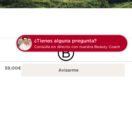
¿Tienes algun
Consulta en direc
Precio actual 59,00€
59,00€
Avisarme
Esta empresa cumple con altos estándares
de impacto social y ambiental.
Más información
Envío gratuito a partir
3 muestras gratis en
de 40€
cualquier pedido