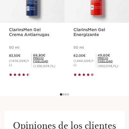
ClarinsMen Gel
ClarinsMen Gel
Crema Antiarrugas
Energizante
50 ml
50 ml
Precio actual 83,50€
Precio actual 62,00€
Precio Fidelidad 66,80€
Precio Fidelidad 49,60€
66,80€
49,60€
83,50€
62,00€
PRECIO
PRECIO
(1.670,00€/1
(1.240,00€/1
FIDELIDAD
FIDELIDAD
L)
L)
(1.336,00€/1L)
(992,00€/1L)
Opiniones de los clientes