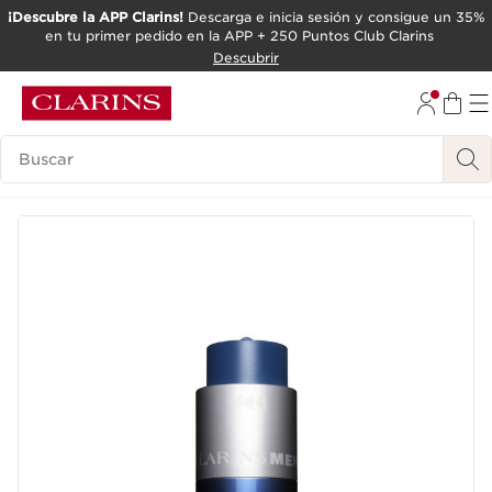
¡Descubre la APP Clarins!
Descarga e inicia sesión y consigue un 35%
en tu primer pedido en la APP + 250 Puntos Club Clarins
IR AL CONTENIDO
Descubrir
IR AL PIE DE PÁGINA
Leyenda